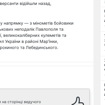
версанти відійшли назад,
у напрямку — з мінометів бойовики
ськових неподалік Павлополя та
ої, великокаліберних кулеметів та
л України в районі Мар’їнки,
ирокиного та Лебединського.
 на сторінці ведучого