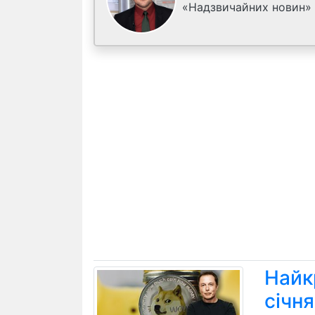
«Надзвичайних новин»
Найк
січн