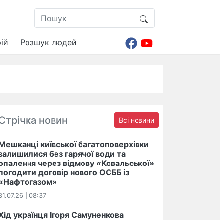
ій
Розшук людей
Стрічка новин
Всі новини
Мешканці київської багатоповерхівки
залишилися без гарячої води та
опалення через відмову «Ковальської»
погодити договір нового ОСББ із
«Нафтогазом»
31.07.26 | 08:37
Хід українця Ігоря Самуненкова