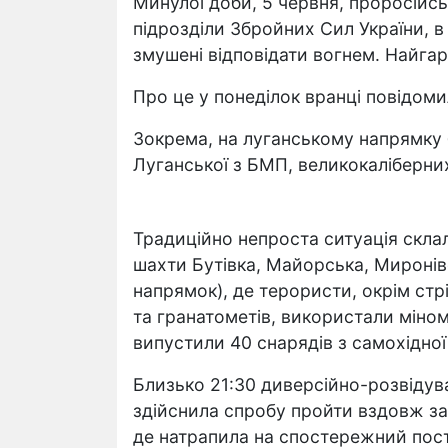
Минулої доби, 5 червня, проросійс
підрозділи Збройних Сил України, в
змушені відповідати вогнем. Найга
Про це у понеділок вранці повідоми
Зокрема, на луганському напрямку 
Луганської з БМП, великокаліберних
Традиційно непроста ситуація склал
шахти Бутівка, Майорська, Миронів
напрямок), де терористи, окрім стр
та гранатометів, використали міно
випустили 40 снарядів з самохідної
Близько 21:30 диверсійно-розвідува
здійснила спробу пройти вздовж зал
де натрапила на спостережний пост.