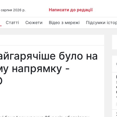
Написати до редації
 серпня 2026 р.
Статті
Сюжети
Відео з мережі
Підсумки істор
айгарячіше було на
у напрямку -
О