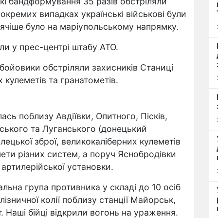
ькі бандформування 35 разів обстріляли
 окремих випадках українські військові були
рячіше було на маріупольському напрямку.
ли у прес-центрі штабу АТО.
бойовики обстріляли захисників Станиці
 кулеметів та гранатометів.
ась поблизу Авдіївки, Опитного, Пісків,
ського та Луганського (донецький
ілецької зброї, великокаліберних кулеметів
мети різних систем, а поруч Яснобродівки
 артилерійської установки.
льна група противника у складі до 10 осіб
ізничної колії поблизу станції Майорськ,
 Наші бійці відкрили вогонь на ураження.