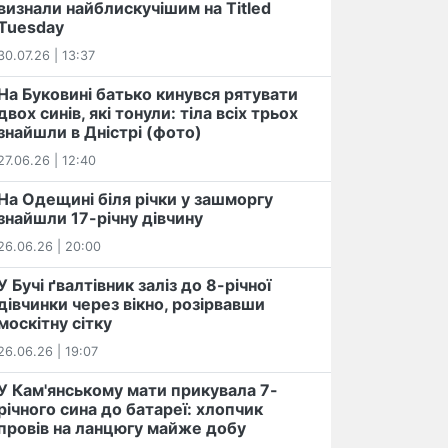
визнали найблискучішим на Titled
Tuesday
30.07.26 | 13:37
На Буковині батько кинувся рятувати
двох синів, які тонули: тіла всіх трьох
знайшли в Дністрі (фото)
27.06.26 | 12:40
На Одещині біля річки у зашморгу
знайшли 17-річну дівчину
26.06.26 | 20:00
У Бучі ґвалтівник заліз до 8-річної
дівчинки через вікно, розірвавши
москітну сітку
26.06.26 | 19:07
У Кам'янському мати прикувала 7-
річного сина до батареї: хлопчик
провів на ланцюгу майже добу