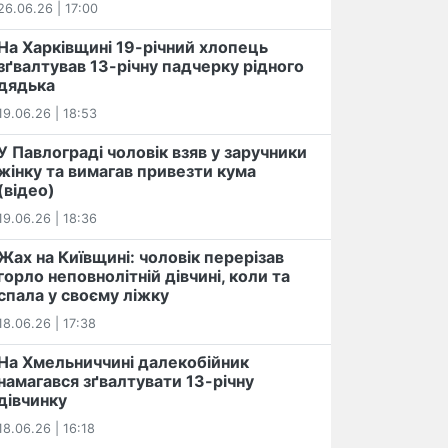
26.06.26 | 17:00
На Харківщині 19-річний хлопець​
️зґвалтував 13-річну падчерку рідного
дядька
19.06.26 | 18:53
У Павлограді чоловік взяв у заручники
жінку та вимагав привезти кума
(відео)
19.06.26 | 18:36
Жах на Київщині: чоловік перерізав
горло неповнолітній дівчині, коли та
спала у своєму ліжку
18.06.26 | 17:38
На Хмельниччині далекобійник
намагався зґвалтувати 13-річну
дівчинку
18.06.26 | 16:18