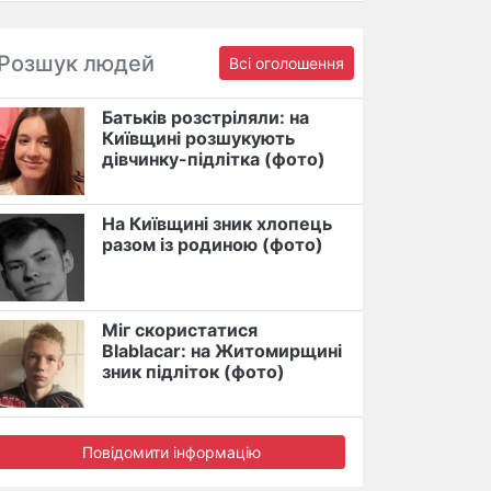
Розшук людей
Всі оголошення
Батьків розстріляли: на
Київщині розшукують
дівчинку-підлітка (фото)
На Київщині зник хлопець
разом із родиною (фото)
Міг скористатися
Blablacar: на Житомирщині
зник підліток (фото)
Повідомити інформацію