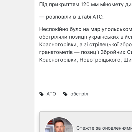
Під прикриттям 120 мм міномету ди
— розповіли в штабі АТО.
Неспокійно було на маріупольськом
обстріляли позиції українських вій
Красногорівки, а зі стрілецької збр
гранатометів — позиції Збройних Си
Красногорівки, Новотроїцького, Ш
АТО
обстріл
Стежте за оновленнями