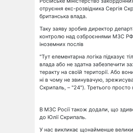
Російське міністерство закордонни
отруєння екс-розвідника Сергія Ск
британська влада.
Таку заяву зробив директор депар
контролю над озброєннями МЗС РФ 
іноземних послів
"Тут елементарна логіка підказує т
влада або не здатна забезпечити за
теракту на своїй території. Або вон
ні в чому не звинувачую, зрежисув
Скрипаль, – "24"). Третього просто 
В МЗС Росії також додали, що здив
до Юлії Скрипаль.
У нас викликає щонайменше велики