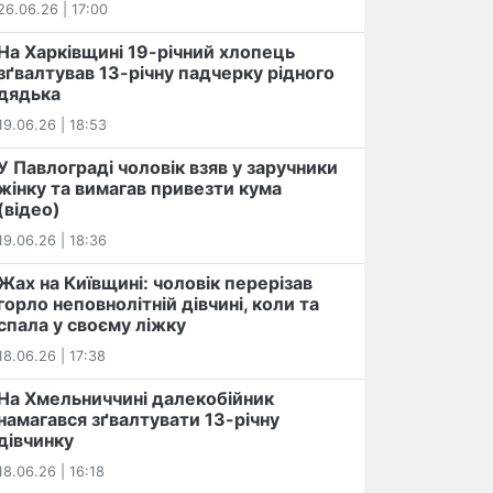
26.06.26 | 17:00
На Харківщині 19-річний хлопець​
️зґвалтував 13-річну падчерку рідного
дядька
19.06.26 | 18:53
У Павлограді чоловік взяв у заручники
жінку та вимагав привезти кума
(відео)
19.06.26 | 18:36
Жах на Київщині: чоловік перерізав
горло неповнолітній дівчині, коли та
спала у своєму ліжку
18.06.26 | 17:38
На Хмельниччині далекобійник
намагався зґвалтувати 13-річну
дівчинку
18.06.26 | 16:18