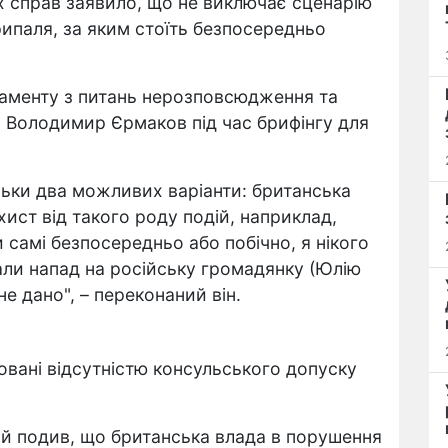
х справ заявило, що не виключає сценарію
рипаля, за яким стоїть безпосередньо
таменту з питань нерозповсюдження та
Володимир Єрмаков під час брифінгу для
ільки два можливих варіанти: британська
хист від такого роду подій, наприклад,
и самі безпосередньо або побічно, я нікого
али напад на російську громадянку (Юлію
не дано", – переконаний він.
овані відсутністю консульського допуску
й подив, що британська влада в порушення