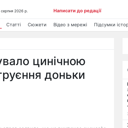
Написати до редації
 серпня 2026 р.
Статті
Сюжети
Відео з мережі
Підсумки істор
увало цинічною
труєння доньки