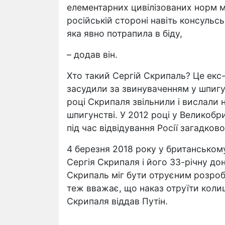
елементарних цивілізованих норм 
російській стороні навіть консульс
яка явно потрапила в біду,
– додав він.
Хто такий Сергій Скрипаль? Це екс-
засудили за звинуваченням у шпигун
році Скрипаля звільнили і вислали 
шпигунстві. У 2012 році у Великобр
під час відвідування Росії загадков
4 березня 2018 року у британському
Сергія Скрипаля і його 33-річну до
Скрипаль міг бути отруєним розро
теж вважає, що наказ отруїти коли
Скрипаля віддав Путін.