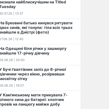
визнали найблискучішим на Titled
Tuesday
30.07.26 | 13:37
На Буковині батько кинувся рятувати
двох синів, які тонули: тіла всіх трьох
знайшли в Дністрі (фото)
27.06.26 | 12:40
На Одещині біля річки у зашморгу
знайшли 17-річну дівчину
26.06.26 | 20:00
У Бучі ґвалтівник заліз до 8-річної
дівчинки через вікно, розірвавши
москітну сітку
26.06.26 | 19:07
У Кам'янському мати прикувала 7-
річного сина до батареї: хлопчик
провів на ланцюгу майже добу