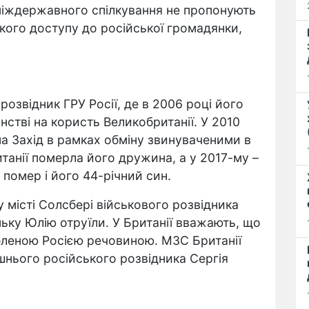
міждержавного спілкування не пропонують
ького доступу до російської громадянки,
розвідник ГРУ Росії, де в 2006 році його
стві на користь Великобританії. У 2010
на Захід в рамках обміну звинуваченими в
итанії померла його дружина, а у 2017-му –
о помер і його 44-річний син.
 місті Солсбері військового розвідника
ньку Юлію отруїли. У Британії вважають, що
бленою Росією речовиною. МЗС Британії
шнього російського розвідника Сергія