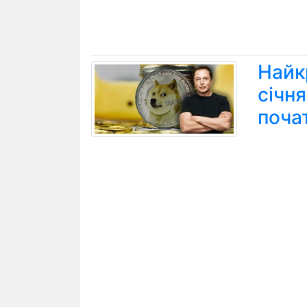
Найк
січн
поча