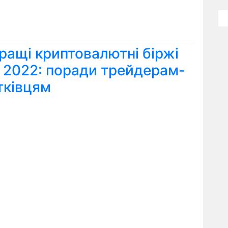
ращі криптовалютні біржі
я 2022: поради трейдерам-
тківцям