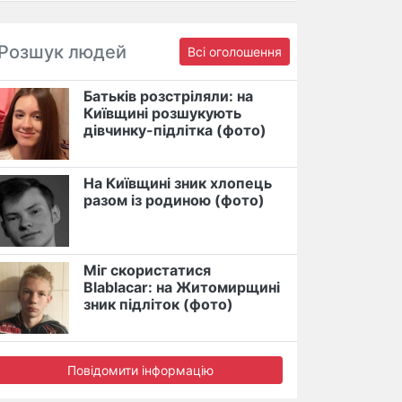
Розшук людей
Всі оголошення
Батьків розстріляли: на
Київщині розшукують
дівчинку-підлітка (фото)
На Київщині зник хлопець
разом із родиною (фото)
Міг скористатися
Blablacar: на Житомирщині
зник підліток (фото)
Повідомити інформацію