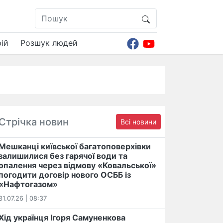
ій
Розшук людей
Стрічка новин
Всі новини
Мешканці київської багатоповерхівки
залишилися без гарячої води та
опалення через відмову «Ковальської»
погодити договір нового ОСББ із
«Нафтогазом»
31.07.26 | 08:37
Хід українця Ігоря Самуненкова