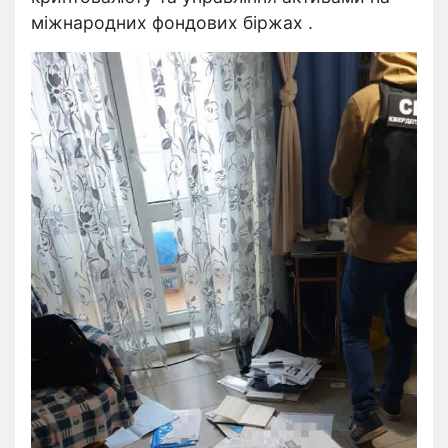
міжнародних фондових біржах .