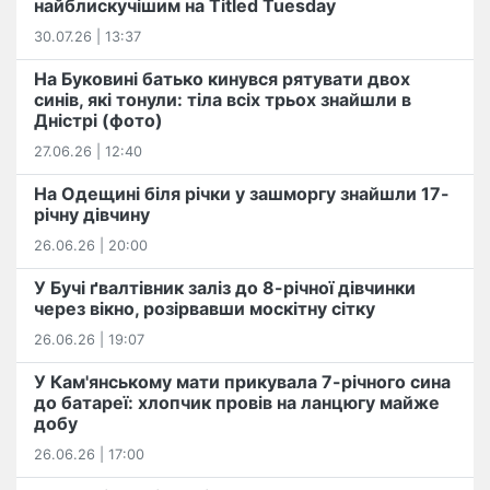
найблискучішим на Titled Tuesday
30.07.26 | 13:37
На Буковині батько кинувся рятувати двох
синів, які тонули: тіла всіх трьох знайшли в
Дністрі (фото)
27.06.26 | 12:40
На Одещині біля річки у зашморгу знайшли 17-
річну дівчину
26.06.26 | 20:00
У Бучі ґвалтівник заліз до 8-річної дівчинки
через вікно, розірвавши москітну сітку
26.06.26 | 19:07
У Кам'янському мати прикувала 7-річного сина
до батареї: хлопчик провів на ланцюгу майже
добу
26.06.26 | 17:00