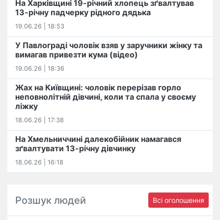
На Харківщині 19-річний хлопець​ ️зґвалтував
13-річну падчерку рідного дядька
19.06.26 | 18:53
У Павлограді чоловік взяв у заручники жінку та
вимагав привезти кума (відео)
19.06.26 | 18:36
Жах на Київщині: чоловік перерізав горло
неповнолітній дівчині, коли та спала у своєму
ліжку
18.06.26 | 17:38
На Хмельниччині далекобійник намагався
зґвалтувати 13-річну дівчинку
18.06.26 | 16:18
Розшук людей
Всі оголошення