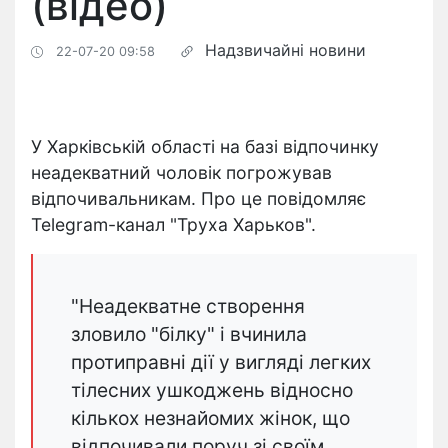
(відео)
Надзвичайні новини
22-07-20 09:58
У Харківській області на базі відпочинку
неадекватний чоловік погрожував
відпочивальникам. Про це повідомляє
Telegram-канал "Труха Харьков".
"Неадекватне створення
зловило "білку" і вчинила
протиправні дії у вигляді легких
тілесних ушкоджень відносно
кількох незнайомих жінок, що
відпочивали поруч зі своїм