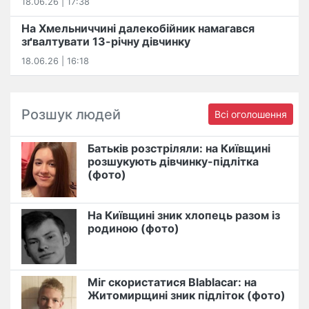
18.06.26 | 17:38
На Хмельниччині далекобійник намагався
зґвалтувати 13-річну дівчинку
18.06.26 | 16:18
Розшук людей
Всі оголошення
Батьків розстріляли: на Київщині
розшукують дівчинку-підлітка
(фото)
На Київщині зник хлопець разом із
родиною (фото)
Міг скористатися Blablacar: на
Житомирщині зник підліток (фото)