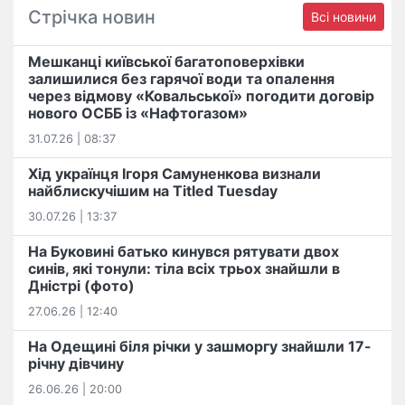
Стрічка новин
Всі новини
Мешканці київської багатоповерхівки
залишилися без гарячої води та опалення
через відмову «Ковальської» погодити договір
нового ОСББ із «Нафтогазом»
31.07.26 | 08:37
Хід українця Ігоря Самуненкова визнали
найблискучішим на Titled Tuesday
30.07.26 | 13:37
На Буковині батько кинувся рятувати двох
синів, які тонули: тіла всіх трьох знайшли в
Дністрі (фото)
27.06.26 | 12:40
На Одещині біля річки у зашморгу знайшли 17-
річну дівчину
26.06.26 | 20:00