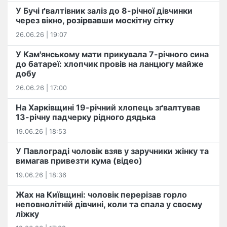
У Бучі ґвалтівник заліз до 8-річної дівчинки
через вікно, розірвавши москітну сітку
26.06.26 | 19:07
У Кам'янському мати прикувала 7-річного сина
до батареї: хлопчик провів на ланцюгу майже
добу
26.06.26 | 17:00
На Харківщині 19-річний хлопець​ ️зґвалтував
13-річну падчерку рідного дядька
19.06.26 | 18:53
У Павлограді чоловік взяв у заручники жінку та
вимагав привезти кума (відео)
19.06.26 | 18:36
Жах на Київщині: чоловік перерізав горло
неповнолітній дівчині, коли та спала у своєму
ліжку