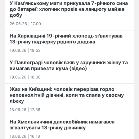
У Кам'янському мати прикувала 7-річного сина
до батареї: хлопчик провів на ланцюгу майже
добу
26.06.26 | 17:00
На Харківщині 19-річний хлопець​ ️зґвалтував
13-річну падчерку рідного дядька
19.06.26 | 18:53
У Павлограді чоловік взяв у заручники жінку та
вимагав привезти кума (відео)
19.06.26 | 18:36
Жах на Київщині: чоловік перерізав горло
неповнолітній дівчині, коли та спала у своєму
ліжку
18.06.26 | 17:38
На Хмельниччині далекобійник намагався
зґвалтувати 13-річну дівчинку
18.06.26 | 16:18