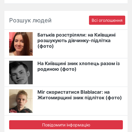
Розшук людей
Всі оголошення
Батьків розстріляли: на Київщині
розшукують дівчинку-підлітка
(фото)
На Київщині зник хлопець разом із
родиною (фото)
Міг скористатися Blablacar: на
Житомирщині зник підліток (фото)
Повідомити інформацію