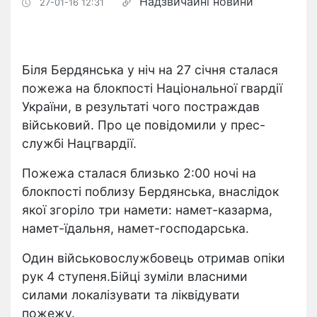
Надзвичайні новини
27-01-16 12:31
Біля Бердянська у ніч на 27 січня сталася
пожежа на блокпості Національної гвардії
України, в результаті чого постраждав
військовий. Про це повідомили у прес-
службі Нацгвардії.
Пожежа сталася близько 2:00 ночі на
блокпості поблизу Бердянська, внаслідок
якої згоріло три намети: намет-казарма,
намет-їдальня, намет-господарська.
Один військовослужбовець отримав опіки
рук 4 ступеня.Бійці зуміли власними
силами локалізувати та ліквідувати
пожежу.