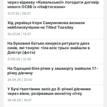
через відмову «Ковальської» погодити договір
нового ОСББ із «Нафтогазом»
31.07.26 | 08:37
Хід українця Ігоря Самуненкова визнали
найблискучішим на Titled Tuesday
30.07.26 | 13:37
На Буковині батько кинувся рятувати двох
синів, які тонули: тіла всіх трьох знайшли в
Дністрі (фото)
27.06.26 | 12:40
На Одещині біля річки у зашморгу знайшли 17-
річну дівчину
26.06.26 | 20:00
У Бучі ґвалтівник заліз до 8-річної дівчинки
через вікно, розірвавши москітну сітку
26.06.26 | 19:07