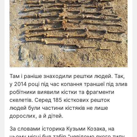
Там і раніше знаходили рештки людей. Так,
у 2014 році під час копання траншеї під злив
робітники виявили кістки та фрагменти
скелетів. Серед 185 кісткових решток
людей були частини кістяків не лише
дорослих, а й дітей.
За словами історика Кузьми Козака, на
цьому місці був табір "невідомо якого типу