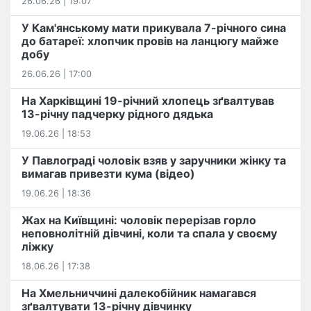
26.06.26 | 19:07
У Кам'янському мати прикувала 7-річного сина
до батареї: хлопчик провів на ланцюгу майже
добу
26.06.26 | 17:00
На Харківщині 19-річний хлопець​ ️зґвалтував
13-річну падчерку рідного дядька
19.06.26 | 18:53
У Павлограді чоловік взяв у заручники жінку та
вимагав привезти кума (відео)
19.06.26 | 18:36
Жах на Київщині: чоловік перерізав горло
неповнолітній дівчині, коли та спала у своєму
ліжку
18.06.26 | 17:38
На Хмельниччині далекобійник намагався
зґвалтувати 13-річну дівчинку