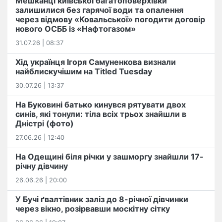
Мешканці київської багатоповерхівки
залишилися без гарячої води та опалення
через відмову «Ковальської» погодити договір
нового ОСББ із «Нафтогазом»
31.07.26 | 08:37
Хід українця Ігоря Самуненкова визнали
найблискучішим на Titled Tuesday
30.07.26 | 13:37
На Буковині батько кинувся рятувати двох
синів, які тонули: тіла всіх трьох знайшли в
Дністрі (фото)
27.06.26 | 12:40
На Одещині біля річки у зашморгу знайшли 17-
річну дівчину
26.06.26 | 20:00
У Бучі ґвалтівник заліз до 8-річної дівчинки
через вікно, розірвавши москітну сітку