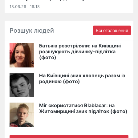
18.06.26 | 16:18
Розшук людей
Всі оголошення
Батьків розстріляли: на Київщині
розшукують дівчинку-підлітка
(фото)
На Київщині зник хлопець разом із
родиною (фото)
Міг скористатися Blablacar: на
Житомирщині зник підліток (фото)