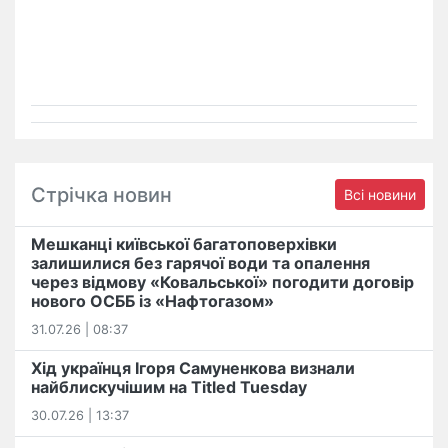
Стрічка новин
Всі новини
Мешканці київської багатоповерхівки
залишилися без гарячої води та опалення
через відмову «Ковальської» погодити договір
нового ОСББ із «Нафтогазом»
31.07.26 | 08:37
Хід українця Ігоря Самуненкова визнали
найблискучішим на Titled Tuesday
30.07.26 | 13:37