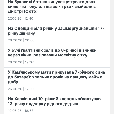
На Буковині батько кинувся рятувати двох
синів, які тонули: тіла всіх трьох знайшли в
Дністрі (фото)
27.06.26 | 12:40
На Одещині біля річки у зашморгу знайшли 17-
річну дівчину
26.06.26 | 20:00
У Бучі ґвалтівник заліз до 8-річної дівчинки
через вікно, розірвавши москітну сітку
26.06.26 | 19:07
У Кам'янському мати прикувала 7-річного сина
до батареї: хлопчик провів на ланцюгу майже
добу
26.06.26 | 17:00
На Харківщині 19-річний хлопець​ ️зґвалтував
13-річну падчерку рідного дядька
19.06.26 | 18:53