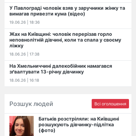
У Павлограді чоловік взяв у заручники жінку та
вимагав привезти кума (відео)
19.06.26 | 18:36
Жах на Київщині: чоловік перерізав горло
неповнолітній дівчині, коли та спала у своєму
ліжку
18.06.26 | 17:38
На Хмельниччині далекобійник намагався
зґвалтувати 13-річну дівчинку
18.06.26 | 16:18
Розшук людей
Всі оголошення
Батьків розстріляли: на Київщині
розшукують дівчинку-підлітка
(фото)