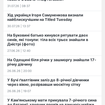
31.07.26 | 08:37
Хід українця Ігоря Самуненкова визнали
найблискучішим на Titled Tuesday
30.07.26 | 13:37
На Буковині батько кинувся рятувати двох
синів, які тонули: тіла всіх трьох знайшли в
Дністрі (фото)
27.06.26 | 12:40
На Одещині біля річки у зашморгу знайшли 17-
річну дівчину
26.06.26 | 20:00
У Бучі ґвалтівник заліз до 8-річної дівчинки
через вікно, розірвавши москітну сітку
26.06.26 | 19:07
У Кам'янському мати прикувала 7-річного сина
до батареї: хлопчик провів на ланцюгу майже