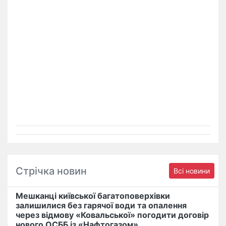
Стрічка новин
Всі новини
Мешканці київської багатоповерхівки
залишилися без гарячої води та опалення
через відмову «Ковальської» погодити договір
нового ОСББ із «Нафтогазом»