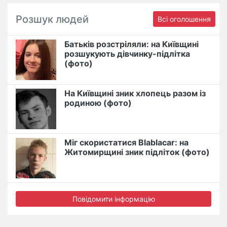
Розшук людей
Всі оголошення
Батьків розстріляли: на Київщині
розшукують дівчинку-підлітка
(фото)
На Київщині зник хлопець разом із
родиною (фото)
Міг скористатися Blablacar: на
Житомирщині зник підліток (фото)
Повідомити інформацію