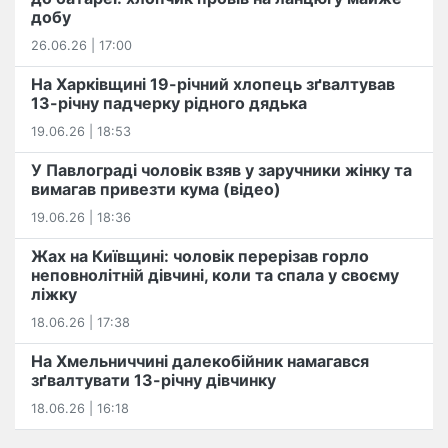
добу
26.06.26 | 17:00
На Харківщині 19-річний хлопець​ ️зґвалтував
13-річну падчерку рідного дядька
19.06.26 | 18:53
У Павлограді чоловік взяв у заручники жінку та
вимагав привезти кума (відео)
19.06.26 | 18:36
Жах на Київщині: чоловік перерізав горло
неповнолітній дівчині, коли та спала у своєму
ліжку
18.06.26 | 17:38
На Хмельниччині далекобійник намагався
зґвалтувати 13-річну дівчинку
18.06.26 | 16:18