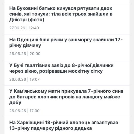
На Буковині батько кинувся рятувати двох
синів, які тонули: тіла всіх трьох знайшли в
Дністрі (фото)
27.06.26 | 12:40
На Одещині біля річки у зашморгу знайшли 17-
річну дівчину
26.06.26 | 20:00
У Бучі ґвалтівник заліз до 8-річної дівчинки
через вікно, розірвавши москітну сітку
26.06.26 | 19:07
У Кам'янському мати прикувала 7-річного сина
до батареї: хлопчик провів на ланцюгу майже
добу
26.06.26 | 17:00
На Харківщині 19-річний хлопець​ ️зґвалтував
13-річну падчерку рідного дядька