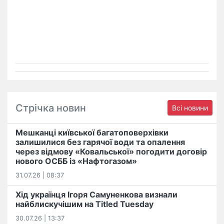
Стрічка новин
Всі новини
Мешканці київської багатоповерхівки
залишилися без гарячої води та опалення
через відмову «Ковальської» погодити договір
нового ОСББ із «Нафтогазом»
31.07.26 | 08:37
Хід українця Ігоря Самуненкова визнали
найблискучішим на Titled Tuesday
30.07.26 | 13:37