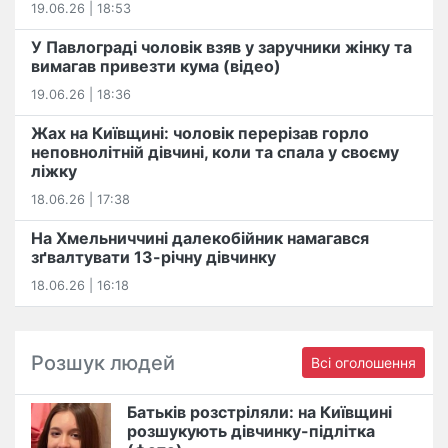
19.06.26 | 18:53
У Павлограді чоловік взяв у заручники жінку та
вимагав привезти кума (відео)
19.06.26 | 18:36
Жах на Київщині: чоловік перерізав горло
неповнолітній дівчині, коли та спала у своєму
ліжку
18.06.26 | 17:38
На Хмельниччині далекобійник намагався
зґвалтувати 13-річну дівчинку
18.06.26 | 16:18
Розшук людей
Всі оголошення
Батьків розстріляли: на Київщині
розшукують дівчинку-підлітка