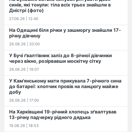
синів, які тонули: тіла всіх трьох знайшли в
Дністрі (фото)
27.06.26 | 12:40
На Одещині біля річки у зашморгу знайшли 17-
річну дівчину
26.06.26 | 20:00
У Бучі ґвалтівник заліз до 8-річної дівчинки
через вікно, розірвавши москітну сітку
26.06.26 | 19:07
У Кам'янському мати прикувала 7-річного сина
до батареї: хлопчик провів на ланцюгу майже
добу
26.06.26 | 17:00
На Харківщині 19-річний хлопець​ ️зґвалтував
13-річну падчерку рідного дядька
19.06.26 | 18:53