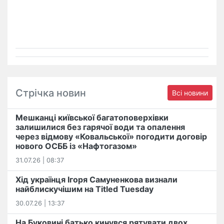
Стрічка новин
Всі новини
Мешканці київської багатоповерхівки
залишилися без гарячої води та опалення
через відмову «Ковальської» погодити договір
нового ОСББ із «Нафтогазом»
31.07.26 | 08:37
Хід українця Ігоря Самуненкова визнали
найблискучішим на Titled Tuesday
30.07.26 | 13:37
На Буковині батько кинувся рятувати двох