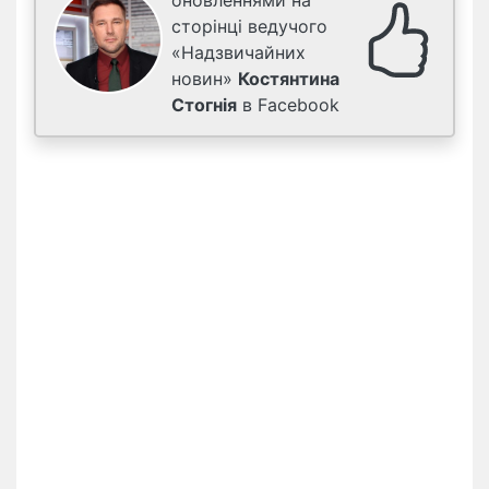
оновленнями на
сторінці ведучого
«Надзвичайних
новин»
Костянтина
Стогнія
в Facebook