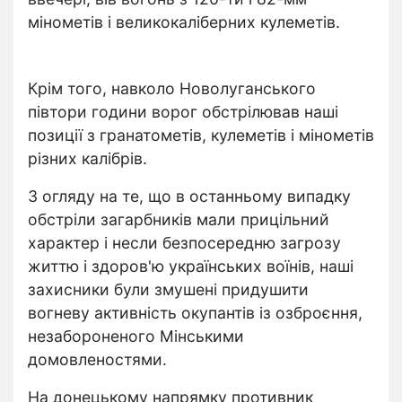
мінометів і великокаліберних кулеметів.
Крім того, навколо Новолуганського
півтори години ворог обстрілював наші
позиції з гранатометів, кулеметів і мінометів
різних калібрів.
З огляду на те, що в останньому випадку
обстріли загарбників мали прицільний
характер і несли безпосередню загрозу
життю і здоров'ю українських воїнів, наші
захисники були змушені придушити
вогневу активність окупантів із озброєння,
незабороненого Мінськими
домовленостями.
На донецькому напрямку противник