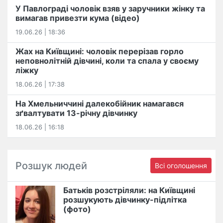
У Павлограді чоловік взяв у заручники жінку та
вимагав привезти кума (відео)
19.06.26 | 18:36
Жах на Київщині: чоловік перерізав горло
неповнолітній дівчині, коли та спала у своєму
ліжку
18.06.26 | 17:38
На Хмельниччині далекобійник намагався
зґвалтувати 13-річну дівчинку
18.06.26 | 16:18
Розшук людей
Всі оголошення
Батьків розстріляли: на Київщині
розшукують дівчинку-підлітка
(фото)