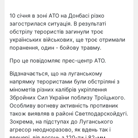
10 січня в зоні АТО на Донбасі різко
загострилася ситуація. В результаті
обстрілу терористів загинули троє
українських військових, ще троє отримали
поранення, один - бойову травму.
Про це повідомляє прес-центр АТО.
Відзначається, що на луганському
напрямку терористами були обстріляні з
мінометів різних калібрів укріплення
Збройних Сил України поблизу Троїцького.
Особливу вогневу активність противник
також виявляв в районі Светлодарскойдугі.
Зокрема, на підступах до Луганського
агресор неодноразово, як вдень так і
ввечері, вів вогонь з 120-ти і 82-мм