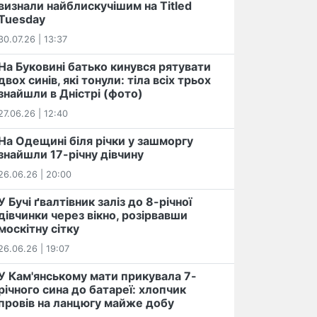
визнали найблискучішим на Titled
Tuesday
30.07.26 | 13:37
На Буковині батько кинувся рятувати
двох синів, які тонули: тіла всіх трьох
знайшли в Дністрі (фото)
27.06.26 | 12:40
На Одещині біля річки у зашморгу
знайшли 17-річну дівчину
26.06.26 | 20:00
У Бучі ґвалтівник заліз до 8-річної
дівчинки через вікно, розірвавши
москітну сітку
26.06.26 | 19:07
У Кам'янському мати прикувала 7-
річного сина до батареї: хлопчик
провів на ланцюгу майже добу