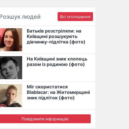
Розшук людей
Всі оголошення
Батьків розстріляли: на
Київщині розшукують
дівчинку-підлітка (фото)
На Київщині зник хлопець
разом із родиною (фото)
Міг скористатися
Blablacar: на Житомирщині
зник підліток (фото)
Повідомити інформацію