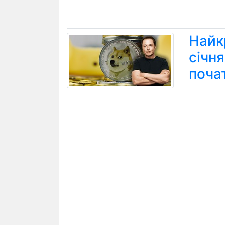
Найк
січн
поча