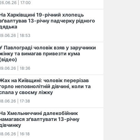
26.06.26 | 17:00
На Харківщині 19-річний хлопець​
️зґвалтував 13-річну падчерку рідного
дядька
19.06.26 | 18:53
У Павлограді чоловік взяв у заручники
жінку та вимагав привезти кума
(відео)
19.06.26 | 18:36
Жах на Київщині: чоловік перерізав
горло неповнолітній дівчині, коли та
спала у своєму ліжку
18.06.26 | 17:38
На Хмельниччині далекобійник
намагався зґвалтувати 13-річну
дівчинку
18.06.26 | 16:18