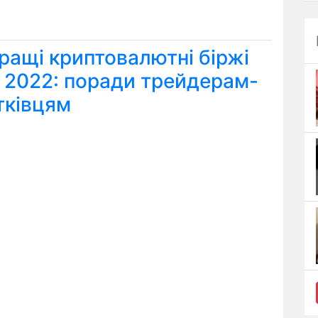
ращі криптовалютні біржі
я 2022: поради трейдерам-
тківцям