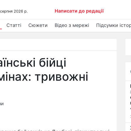
Написати до редації
 серпня 2026 р.
Статті
Сюжети
Відео з мережі
Підсумки істор
їнські бійці
мінах: тривожні
ни