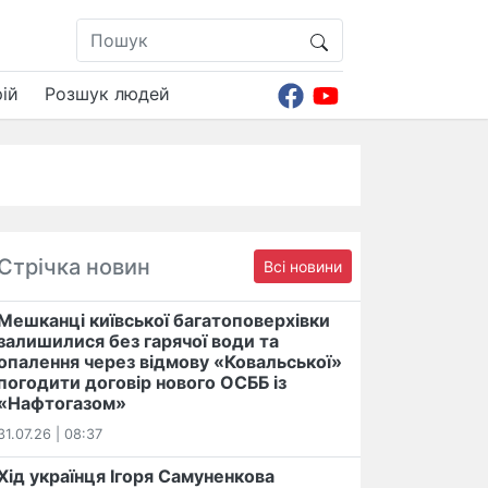
ій
Розшук людей
Стрічка новин
Всі новини
Мешканці київської багатоповерхівки
залишилися без гарячої води та
опалення через відмову «Ковальської»
погодити договір нового ОСББ із
«Нафтогазом»
31.07.26 | 08:37
Хід українця Ігоря Самуненкова