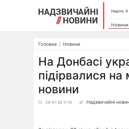
Недiля, 9
Новини
Головна
Новини
На Донбасі укра
підірвалися на 
новини
Надзвичайні нови
29-01-20 11:10