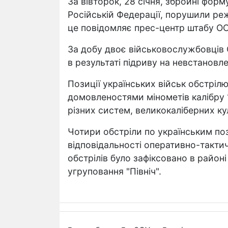
За вівторок, 28 січня, збройні форм
Російській Федерації, порушили ре
це повідомляє прес-центр штабу О
За добу двоє військовослужбовців 
в результаті підриву на невстанов
Позиції українських військ обстрі
домовленостями мінометів калібру 1
різних систем, великокаліберних куле
Чотири обстріли по українським поз
відповідальності оперативно-тактич
обстрілів було зафіксовано в район
угруповання "Північ".