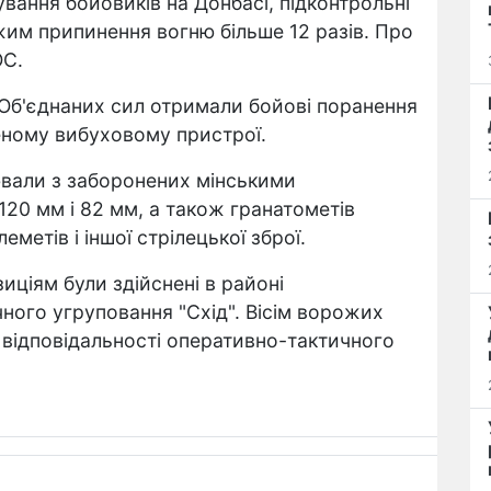
ування бойовиків на Донбасі, підконтрольні
жим припинення вогню більше 12 разів. Про
ОС.
Об'єднаних сил отримали бойові поранення
леному вибуховому пристрої.
лювали з заборонених мінськими
20 мм і 82 мм, а також гранатометів
метів і іншої стрілецької зброї.
иціям були здійснені в районі
ного угруповання "Схід". Вісім ворожих
і відповідальності оперативно-тактичного