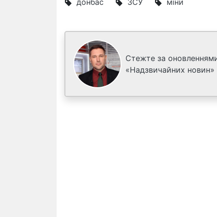
донбас
ЗСУ
міни
Стежте за оновленнями
«Надзвичайних новин»