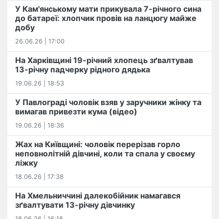
У Кам'янському мати прикувала 7-річного сина
до батареї: хлопчик провів на ланцюгу майже
добу
26.06.26 | 17:00
На Харківщині 19-річний хлопець​ ️зґвалтував
13-річну падчерку рідного дядька
19.06.26 | 18:53
У Павлограді чоловік взяв у заручники жінку та
вимагав привезти кума (відео)
19.06.26 | 18:36
Жах на Київщині: чоловік перерізав горло
неповнолітній дівчині, коли та спала у своєму
ліжку
18.06.26 | 17:38
На Хмельниччині далекобійник намагався
зґвалтувати 13-річну дівчинку
18.06.26 | 16:18