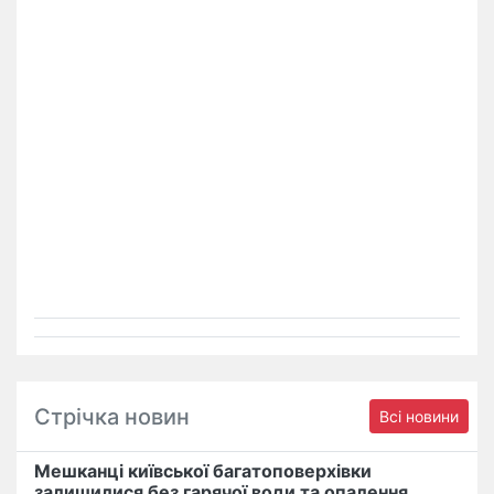
Стрічка новин
Всі новини
Мешканці київської багатоповерхівки
залишилися без гарячої води та опалення