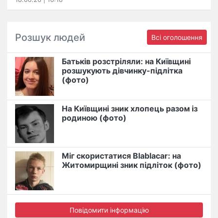
Розшук людей
Всі оголошення
Батьків розстріляли: на Київщині
розшукують дівчинку-підлітка
(фото)
На Київщині зник хлопець разом із
родиною (фото)
Міг скористатися Blablacar: на
Житомирщині зник підліток (фото)
Повідомити інформацію