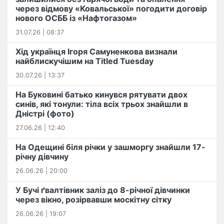
через відмову «Ковальської» погодити договір
нового ОСББ із «Нафтогазом»
31.07.26 | 08:37
Хід українця Ігоря Самуненкова визнали
найблискучішим на Titled Tuesday
30.07.26 | 13:37
На Буковині батько кинувся рятувати двох
синів, які тонули: тіла всіх трьох знайшли в
Дністрі (фото)
27.06.26 | 12:40
На Одещині біля річки у зашморгу знайшли 17-
річну дівчину
26.06.26 | 20:00
У Бучі ґвалтівник заліз до 8-річної дівчинки
через вікно, розірвавши москітну сітку
26.06.26 | 19:07