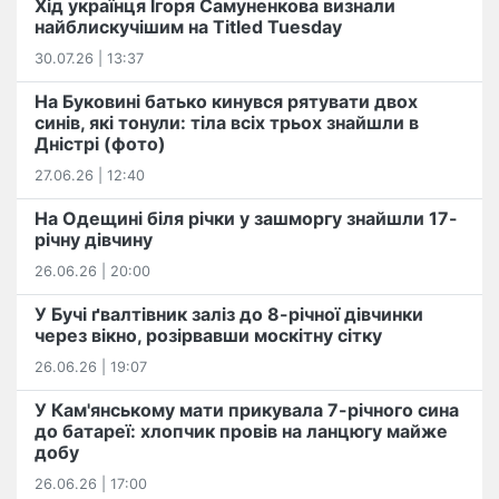
Хід українця Ігоря Самуненкова визнали
найблискучішим на Titled Tuesday
30.07.26 | 13:37
На Буковині батько кинувся рятувати двох
синів, які тонули: тіла всіх трьох знайшли в
Дністрі (фото)
27.06.26 | 12:40
На Одещині біля річки у зашморгу знайшли 17-
річну дівчину
26.06.26 | 20:00
У Бучі ґвалтівник заліз до 8-річної дівчинки
через вікно, розірвавши москітну сітку
26.06.26 | 19:07
У Кам'янському мати прикувала 7-річного сина
до батареї: хлопчик провів на ланцюгу майже
добу
26.06.26 | 17:00