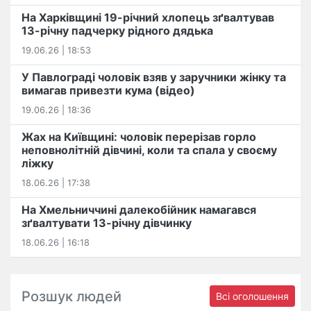
На Харківщині 19-річний хлопець​ ️зґвалтував
13-річну падчерку рідного дядька
19.06.26 | 18:53
У Павлограді чоловік взяв у заручники жінку та
вимагав привезти кума (відео)
19.06.26 | 18:36
Жах на Київщині: чоловік перерізав горло
неповнолітній дівчині, коли та спала у своєму
ліжку
18.06.26 | 17:38
На Хмельниччині далекобійник намагався
зґвалтувати 13-річну дівчинку
18.06.26 | 16:18
Розшук людей
Всі оголошення