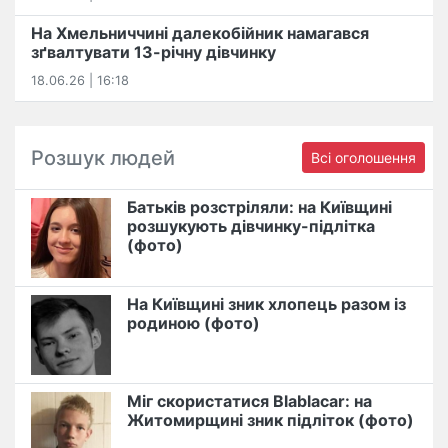
На Хмельниччині далекобійник намагався
зґвалтувати 13-річну дівчинку
18.06.26 | 16:18
Розшук людей
Всі оголошення
Батьків розстріляли: на Київщині
розшукують дівчинку-підлітка
(фото)
На Київщині зник хлопець разом із
родиною (фото)
Міг скористатися Blablacar: на
Житомирщині зник підліток (фото)