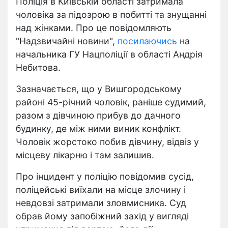
Поліція в Київській області затримала
чоловіка за підозрою в побитті та знущанні
над жінками. Про це повідомляють
"Надзвичайні новини",
посилаючись
на
начальника ГУ Нацполіції в області Андрія
Небитова.
Зазначається, що у Вишгородському
районі 45-річний чоловік, раніше судимий,
разом з дівчиною прибув до дачного
будинку, де між ними виник конфлікт.
Чоловік жорстоко побив дівчину, відвіз у
місцеву лікарню і там залишив.
Про інцидент у поліцію повідомив сусід,
поліцейські виїхали на місце злочину і
невдовзі затримали зловмисника. Суд
обрав йому запобіжний захід у вигляді