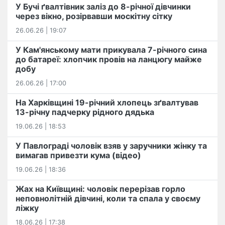
У Бучі ґвалтівник заліз до 8-річної дівчинки
через вікно, розірвавши москітну сітку
26.06.26 | 19:07
У Кам'янському мати прикувала 7-річного сина
до батареї: хлопчик провів на ланцюгу майже
добу
26.06.26 | 17:00
На Харківщині 19-річний хлопець​ ️зґвалтував
13-річну падчерку рідного дядька
19.06.26 | 18:53
У Павлограді чоловік взяв у заручники жінку та
вимагав привезти кума (відео)
19.06.26 | 18:36
Жах на Київщині: чоловік перерізав горло
неповнолітній дівчині, коли та спала у своєму
ліжку
18.06.26 | 17:38