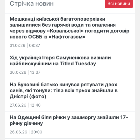
Стрічка новин
Всі новини
Мешканці київської багатоповерхівки
залишилися без гарячої води та опалення
через відмову «Ковальської» погодити договір
нового ОСББ із «Нафтогазом»
31.07.26 | 08:37
Хід українця Ігоря Самуненкова визнали
найблискучішим на Titled Tuesday
30.07.26 | 13:37
На Буковині батько кинувся рятувати двох
синів, які тонули: тіла всіх трьох знайшли в
Дністрі (фото)
27.06.26 | 12:40
На Одещині біля річки у зашморгу знайшли 17-
річну дівчину
26.06.26 | 20:00