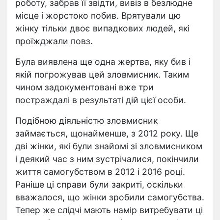
роботу, забрав її звідти, вивіз в безлюдне
місце і жорстоко побив. Врятували цю
жінку тільки двоє випадкових людей, які
проїжджали повз.
Була виявлена ще одна жертва, яку бив і
якій погрожував цей зловмисник. Таким
чином задокументовані вже три
постраждалі в результаті дій цієї особи.
Подібною діяльністю зловмисник
займається, щонайменше, з 2012 року. Ще
дві жінки, які були знайомі зі зловмисником
і деякий час з ним зустрічалися, покінчили
життя самогубством в 2012 і 2016 році.
Раніше ці справи були закриті, оскільки
вважалося, що жінки зробили самогубства.
Тепер же слідчі мають намір витребувати ці