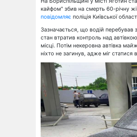
На Бориспільщині у місті Яготин ста
кайфом" збив на смерть 60-річну жін
повідомляє
поліція Київської област
Зазначається, що водій перебував з
стан втратив контроль над автівкою 
місці. Потім некеровна автівка май
ніхто не загинув, адже міг статися 