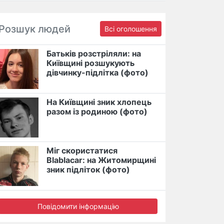
Розшук людей
Всі оголошення
Батьків розстріляли: на
Київщині розшукують
дівчинку-підлітка (фото)
На Київщині зник хлопець
разом із родиною (фото)
Міг скористатися
Blablacar: на Житомирщині
зник підліток (фото)
Повідомити інформацію