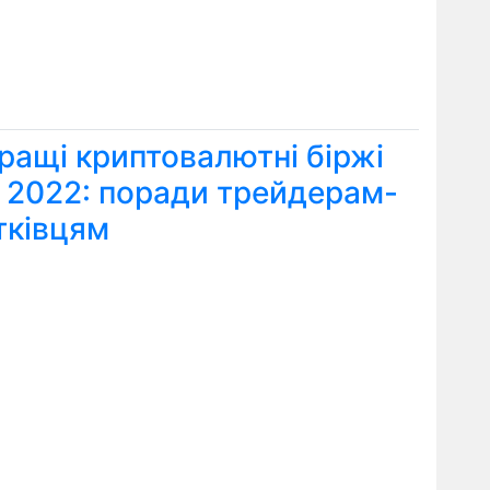
ращі криптовалютні біржі
я 2022: поради трейдерам-
тківцям