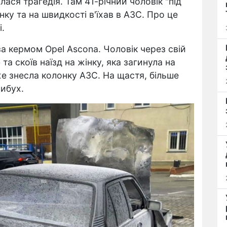
лася трагедія. Там 41-річний чоловік "під
ку та на швидкості в'їхав в АЗС. Про це
і.
а кермом Opel Ascona. Чоловік через свій
та скоїв наїзд на жінку, яка загинула на
же знесла колонку АЗС. На щастя, більше
вибух.