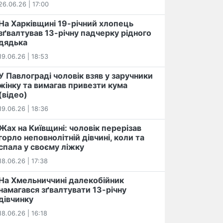
26.06.26 | 17:00
На Харківщині 19-річний хлопець​
️зґвалтував 13-річну падчерку рідного
дядька
19.06.26 | 18:53
У Павлограді чоловік взяв у заручники
жінку та вимагав привезти кума
(відео)
19.06.26 | 18:36
Жах на Київщині: чоловік перерізав
горло неповнолітній дівчині, коли та
спала у своєму ліжку
18.06.26 | 17:38
На Хмельниччині далекобійник
намагався зґвалтувати 13-річну
дівчинку
18.06.26 | 16:18