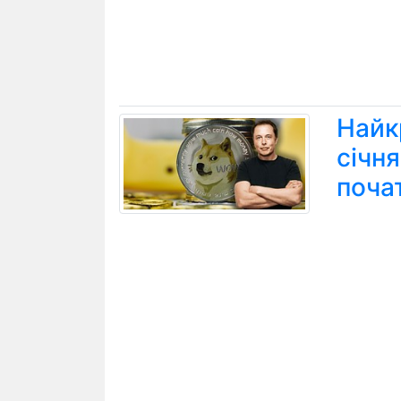
Найк
січн
поча