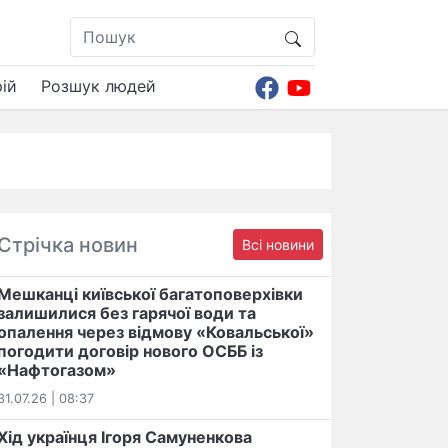
ій
Розшук людей
Стрічка новин
Всі новини
Мешканці київської багатоповерхівки
залишилися без гарячої води та
опалення через відмову «Ковальської»
погодити договір нового ОСББ із
«Нафтогазом»
31.07.26 | 08:37
Хід українця Ігоря Самуненкова