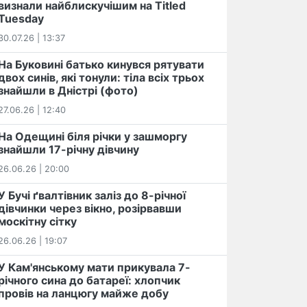
визнали найблискучішим на Titled
Tuesday
30.07.26 | 13:37
На Буковині батько кинувся рятувати
двох синів, які тонули: тіла всіх трьох
знайшли в Дністрі (фото)
27.06.26 | 12:40
На Одещині біля річки у зашморгу
знайшли 17-річну дівчину
26.06.26 | 20:00
У Бучі ґвалтівник заліз до 8-річної
дівчинки через вікно, розірвавши
москітну сітку
26.06.26 | 19:07
У Кам'янському мати прикувала 7-
річного сина до батареї: хлопчик
провів на ланцюгу майже добу