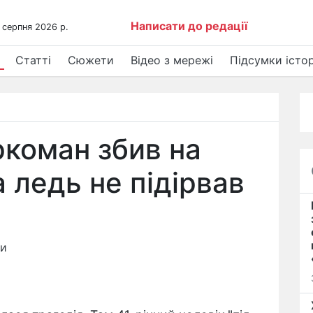
Написати до редації
 серпня 2026 р.
Статті
Сюжети
Відео з мережі
Підсумки істор
ркоман збив на
 ледь не підірвав
ни