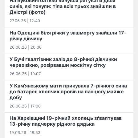
На Буковині батько кинувся рятувати двох
синів, які тонули: тіла всіх трьох знайшли в
Дністрі (фото)
27.06.26 | 12:40
На Одещині біля річки у зашморгу знайшли 17-
річну дівчину
26.06.26 | 20:00
У Бучі ґвалтівник заліз до 8-річної дівчинки
через вікно, розірвавши москітну сітку
26.06.26 | 19:07
У Кам'янському мати прикувала 7-річного сина
до батареї: хлопчик провів на ланцюгу майже
добу
26.06.26 | 17:00
На Харківщині 19-річний хлопець​ ️зґвалтував
13-річну падчерку рідного дядька
19.06.26 | 18:53