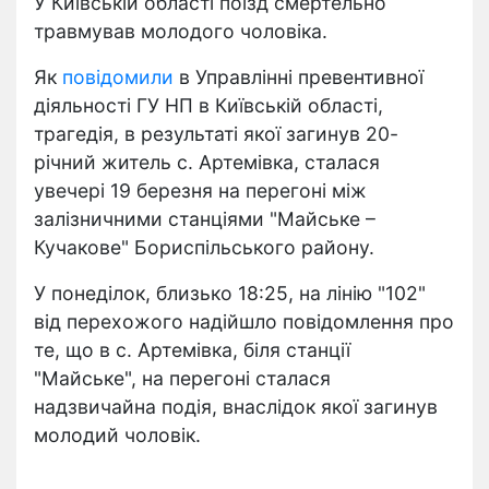
У Київській області поїзд смертельно
травмував молодого чоловіка.
Як
повідомили
в Управлінні превентивної
діяльності ГУ НП в Київській області,
трагедія, в результаті якої загинув 20-
річний житель с. Артемівка, сталася
увечері 19 березня на перегоні між
залізничними станціями "Майське –
Кучакове" Бориспільського району.
У понеділок, близько 18:25, на лінію "102"
від перехожого надійшло повідомлення про
те, що в с. Артемівка, біля станції
"Майське", на перегоні сталася
надзвичайна подія, внаслідок якої загинув
молодий чоловік.