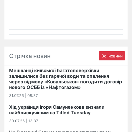
Стрічка новин
Всі новини
Мешканці київської багатоповерхівки
залишилися без гарячої води та опалення
через відмову «Ковальської» погодити договір
нового ОСББ із «Нафтогазом»
31.07.26 | 08:37
Хід українця Ігоря Самуненкова визнали
найблискучішим на Titled Tuesday
30.07.26 | 13:37