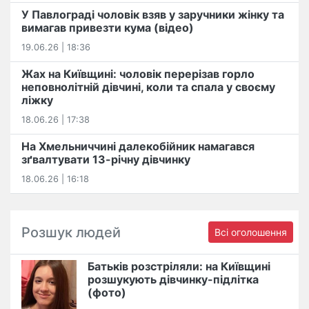
У Павлограді чоловік взяв у заручники жінку та
вимагав привезти кума (відео)
19.06.26 | 18:36
Жах на Київщині: чоловік перерізав горло
неповнолітній дівчині, коли та спала у своєму
ліжку
18.06.26 | 17:38
На Хмельниччині далекобійник намагався
зґвалтувати 13-річну дівчинку
18.06.26 | 16:18
Розшук людей
Всі оголошення
Батьків розстріляли: на Київщині
розшукують дівчинку-підлітка
(фото)