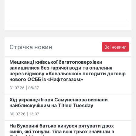
Стрічка новин
Всі новини
Мешканці київської багатоповерхівки
залишилися без гарячої води та опалення
через відмову «Ковальської» погодити договір
нового ОСББ із «Нафтогазом»
31.07.26 | 08:37
Хід українця Ігоря Самуненкова визнали
найблискучішим на Titled Tuesday
30.07.26 | 13:37
На Буковині батько кинувся рятувати двох
синів, які тонули: тіла всіх трьох знайшли в