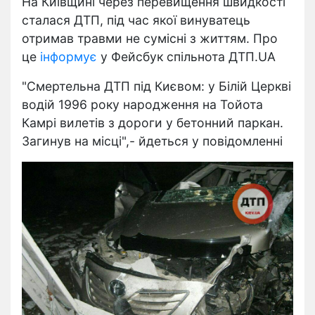
На Київщині через перевищення швидкості
сталася ДТП, під час якої винуватець
отримав травми не сумісні з життям. Про
це
інформує
у Фейсбук спільнота ДТП.UA
"Смертельна ДТП під Києвом: у Білій Церкві
водій 1996 року народження на Тойота
Камрі вилетів з дороги у бетонний паркан.
Загинув на місці",- йдеться у повідомленні