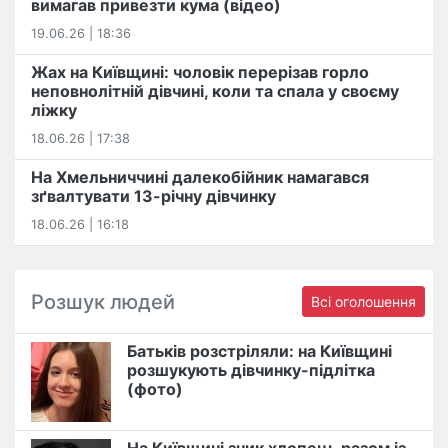
вимагав привезти кума (відео)
19.06.26 | 18:36
Жах на Київщині: чоловік перерізав горло
неповнолітній дівчині, коли та спала у своєму
ліжку
18.06.26 | 17:38
На Хмельниччині далекобійник намагався
зґвалтувати 13-річну дівчинку
18.06.26 | 16:18
Розшук людей
Всі оголошення
Батьків розстріляли: на Київщині
розшукують дівчинку-підлітка
(фото)