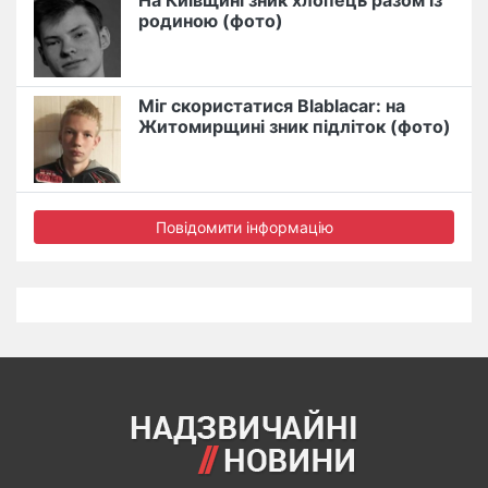
На Київщині зник хлопець разом із
родиною (фото)
Міг скористатися Blablacar: на
Житомирщині зник підліток (фото)
Повідомити інформацію