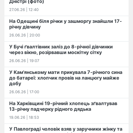
Дністрі (фото)
27.06.26 | 12:40
На Одещині біля річки у зашморгу знайшли 17-
річну дівчину
26.06.26 | 20:00
У Бучі ґвалтівник заліз до 8-річної дівчинки
через вікно, розірвавши москітну сітку
26.06.26 | 19:07
У Кам'янському мати прикувала 7-річного сина
до батареї: хлопчик провів на ланцюгу майже
добу
26.06.26 | 17:00
На Харківщині 19-річний хлопець​ ️зґвалтував
13-річну падчерку рідного дядька
19.06.26 | 18:53
У Павлограді чоловік взяв у заручники жінку та