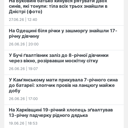
На Буковині батько кинувся рятувати двох
синів, які тонули: тіла всіх трьох знайшли в
Дністрі (фото)
27.06.26 | 12:40
На Одещині біля річки у зашморгу знайшли 17-
річну дівчину
26.06.26 | 20:00
У Бучі ґвалтівник заліз до 8-річної дівчинки
через вікно, розірвавши москітну сітку
26.06.26 | 19:07
У Кам'янському мати прикувала 7-річного сина
до батареї: хлопчик провів на ланцюгу майже
добу
26.06.26 | 17:00
На Харківщині 19-річний хлопець​ ️зґвалтував
13-річну падчерку рідного дядька
19.06.26 | 18:53