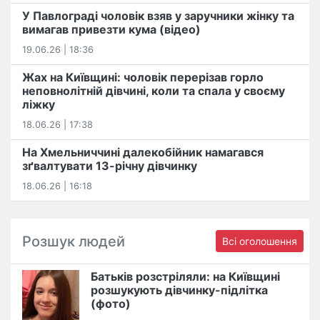
У Павлограді чоловік взяв у заручники жінку та
вимагав привезти кума (відео)
19.06.26 | 18:36
Жах на Київщині: чоловік перерізав горло
неповнолітній дівчині, коли та спала у своєму
ліжку
18.06.26 | 17:38
На Хмельниччині далекобійник намагався
зґвалтувати 13-річну дівчинку
18.06.26 | 16:18
Розшук людей
Всі оголошення
Батьків розстріляли: на Київщині
розшукують дівчинку-підлітка
(фото)