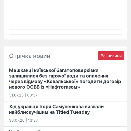
Стрічка новин
Всі новини
Мешканці київської багатоповерхівки
залишилися без гарячої води та опалення
через відмову «Ковальської» погодити договір
нового ОСББ із «Нафтогазом»
31.07.26 | 08:37
Хід українця Ігоря Самуненкова визнали
найблискучішим на Titled Tuesday
30.07.26 | 13:37