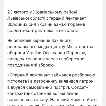
23 лютого у Жовківському районі
Львівської області старший лейтенант
Збройних сил України важко поранив
солдата-контрактника із пістолета.
Як розповів керівник Західного
регіонального медіа-центру Міністерства
оборони України Олександр Поронюк,
випадок трапився через необережне
поводження зі зброєю.
«Старший лейтенант займався розборкою
пістолета і в патроннику виявився патрон,
відбувся самовільний постріл. Солдат-
контрактник отримав вогнепальне
поранення в голову. На даний момент його
госпіталізували. Стан – важкий», – зазначив