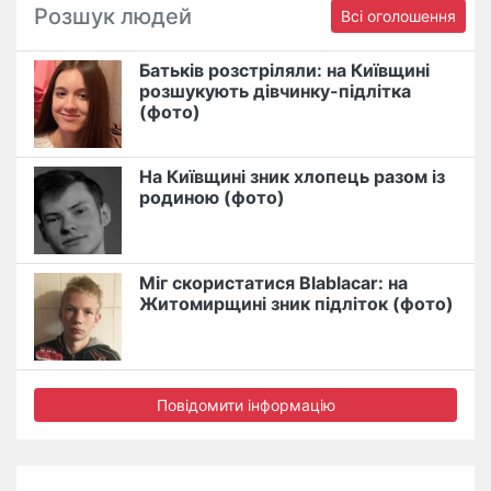
Розшук людей
Всі оголошення
Батьків розстріляли: на Київщині
розшукують дівчинку-підлітка
(фото)
На Київщині зник хлопець разом із
родиною (фото)
Міг скористатися Blablacar: на
Житомирщині зник підліток (фото)
Повідомити інформацію