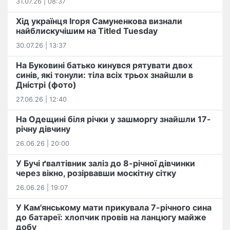
31.07.26 | 08:37
Хід українця Ігоря Самуненкова визнали
найблискучішим на Titled Tuesday
30.07.26 | 13:37
На Буковині батько кинувся рятувати двох
синів, які тонули: тіла всіх трьох знайшли в
Дністрі (фото)
27.06.26 | 12:40
На Одещині біля річки у зашморгу знайшли 17-
річну дівчину
26.06.26 | 20:00
У Бучі ґвалтівник заліз до 8-річної дівчинки
через вікно, розірвавши москітну сітку
26.06.26 | 19:07
У Кам'янському мати прикувала 7-річного сина
до батареї: хлопчик провів на ланцюгу майже
добу