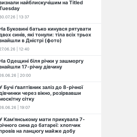
визнали найблискучішим на Titled
Tuesday
30.07.26 | 13:37
На Буковині батько кинувся рятувати
двох синів, які тонули: тіла всіх трьох
знайшли в Дністрі (фото)
27.06.26 | 12:40
На Одещині біля річки у зашморгу
знайшли 17-річну дівчину
26.06.26 | 20:00
У Бучі ґвалтівник заліз до 8-річної
дівчинки через вікно, розірвавши
москітну сітку
26.06.26 | 19:07
У Кам'янському мати прикувала 7-
річного сина до батареї: хлопчик
провів на ланцюгу майже добу