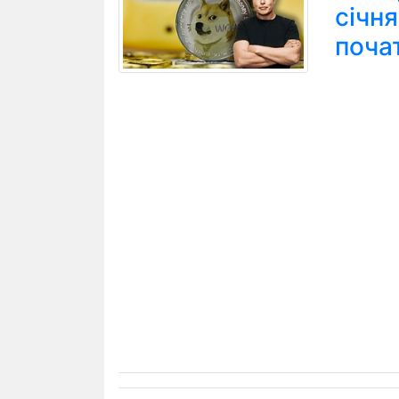
січн
поча