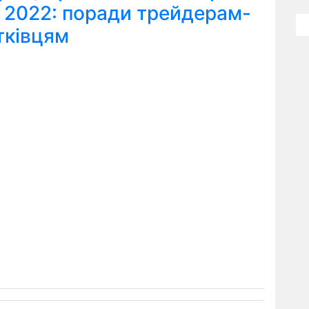
я 2022: поради трейдерам-
тківцям