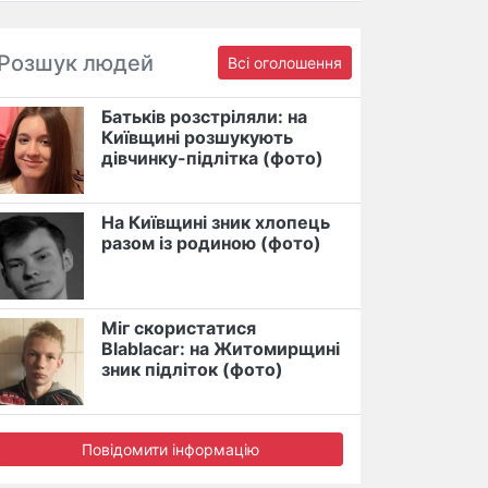
Розшук людей
Всі оголошення
Батьків розстріляли: на
Київщині розшукують
дівчинку-підлітка (фото)
На Київщині зник хлопець
разом із родиною (фото)
Міг скористатися
Blablacar: на Житомирщині
зник підліток (фото)
Повідомити інформацію