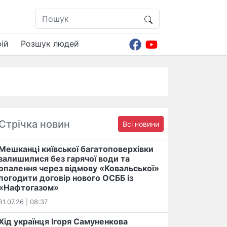
ій
Розшук людей
Стрічка новин
Всі новини
Мешканці київської багатоповерхівки
залишилися без гарячої води та
опалення через відмову «Ковальської»
погодити договір нового ОСББ із
«Нафтогазом»
31.07.26 | 08:37
Хід українця Ігоря Самуненкова