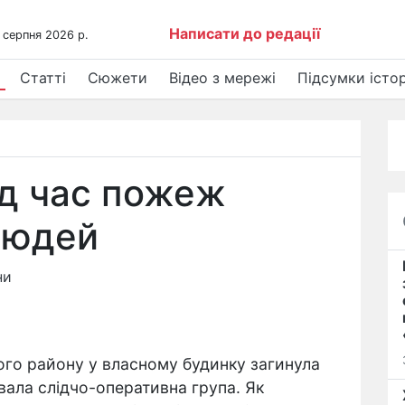
Написати до редації
 серпня 2026 р.
Статті
Сюжети
Відео з мережі
Підсумки істор
ід час пожеж
людей
ни
кого району у власному будинку загинула
ювала слідчо-оперативна група. Як