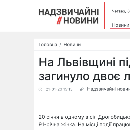
Четвер, 6
Новини
Головна
Новини
На Львівщині п
загинуло двоє 
Надзвичайні нови
21-01-20 15:13
20 січня в одному з сіл Дрогобиць
91-річна жінка. На місці події прац