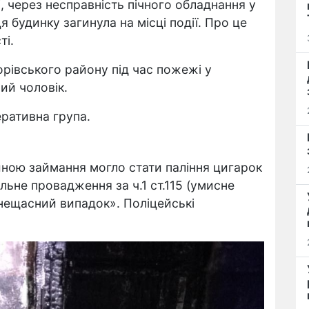
, через несправність пічного обладнання у
 будинку загинула на місці події. Про це
ті.
орівського району під час пожежі у
ий чоловік.
еративна група.
ною займання могло стати паління цигарок
льне провадження за ч.1 ст.115 (умисне
«нещасний випадок». Поліцейські