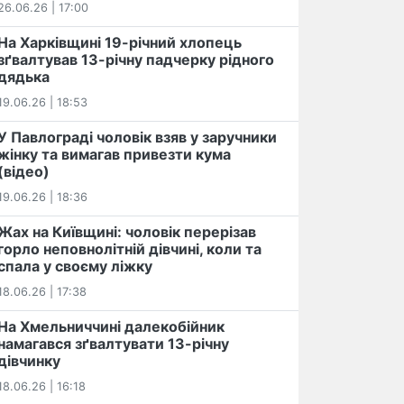
26.06.26 | 17:00
На Харківщині 19-річний хлопець​
️зґвалтував 13-річну падчерку рідного
дядька
19.06.26 | 18:53
У Павлограді чоловік взяв у заручники
жінку та вимагав привезти кума
(відео)
19.06.26 | 18:36
Жах на Київщині: чоловік перерізав
горло неповнолітній дівчині, коли та
спала у своєму ліжку
18.06.26 | 17:38
На Хмельниччині далекобійник
намагався зґвалтувати 13-річну
дівчинку
18.06.26 | 16:18