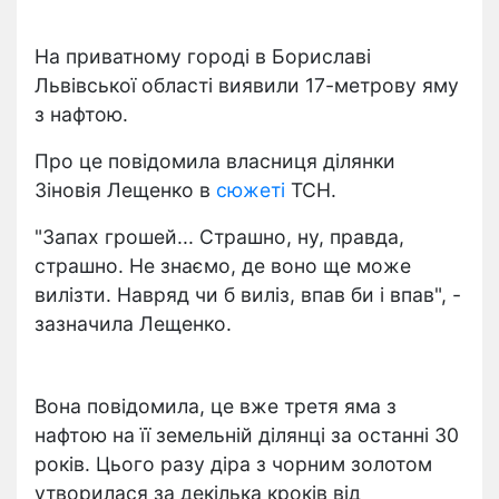
На приватному городі в Бориславі
Львівської області виявили 17-метрову яму
з нафтою.
Про це повідомила власниця ділянки
Зіновія Лещенко в
сюжеті
ТСН.
"Запах грошей... Страшно, ну, правда,
страшно. Не знаємо, де воно ще може
вилізти. Навряд чи б виліз, впав би і впав", -
зазначила Лещенко.
Вона повідомила, це вже третя яма з
нафтою на її земельній ділянці за останні 30
років. Цього разу діра з чорним золотом
утворилася за декілька кроків від