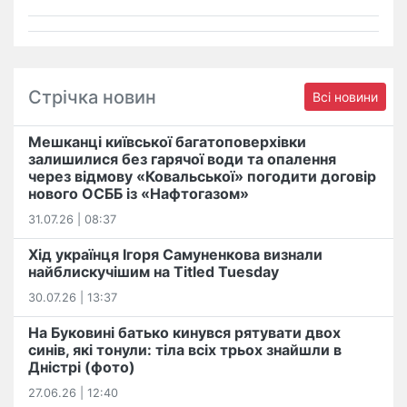
Стрічка новин
Всі новини
Мешканці київської багатоповерхівки
залишилися без гарячої води та опалення
через відмову «Ковальської» погодити договір
нового ОСББ із «Нафтогазом»
31.07.26 | 08:37
Хід українця Ігоря Самуненкова визнали
найблискучішим на Titled Tuesday
30.07.26 | 13:37
На Буковині батько кинувся рятувати двох
синів, які тонули: тіла всіх трьох знайшли в
Дністрі (фото)
27.06.26 | 12:40