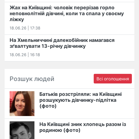
Жах на Київщині: чоловік перерізав горло
неповнолітній дівчині, коли та спала у своєму
ліжку
18.06.26 | 17:38
На Хмельниччині далекобійник намагався
зґвалтувати 13-річну дівчинку
18.06.26 | 16:18
Розшук людей
Всі оголошення
Батьків розстріляли: на Київщині
розшукують дівчинку-підлітка
(фото)
На Київщині зник хлопець разом із
родиною (фото)