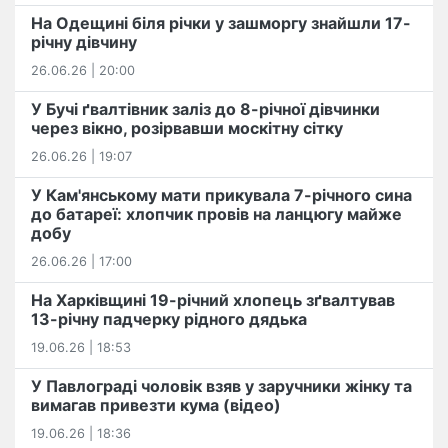
На Одещині біля річки у зашморгу знайшли 17-
річну дівчину
26.06.26 | 20:00
У Бучі ґвалтівник заліз до 8-річної дівчинки
через вікно, розірвавши москітну сітку
26.06.26 | 19:07
У Кам'янському мати прикувала 7-річного сина
до батареї: хлопчик провів на ланцюгу майже
добу
26.06.26 | 17:00
На Харківщині 19-річний хлопець​ ️зґвалтував
13-річну падчерку рідного дядька
19.06.26 | 18:53
У Павлограді чоловік взяв у заручники жінку та
вимагав привезти кума (відео)
19.06.26 | 18:36