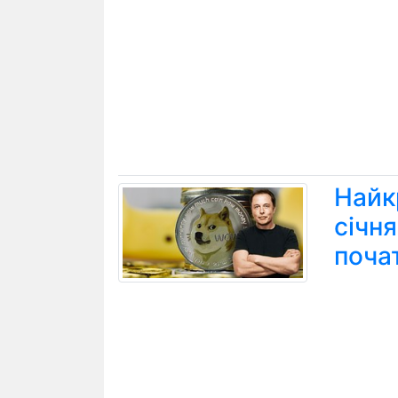
Найк
січн
поча