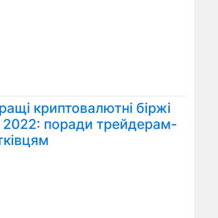
ращі криптовалютні біржі
я 2022: поради трейдерам-
тківцям