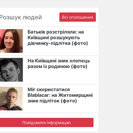
Розшук людей
Всі оголошення
Батьків розстріляли: на
Київщині розшукують
дівчинку-підлітка (фото)
На Київщині зник хлопець
разом із родиною (фото)
Міг скористатися
Blablacar: на Житомирщині
зник підліток (фото)
Повідомити інформацію