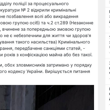
ідділу поліції за процесуального
окуратури № 2 відкрили кримінальні
нне позбавлення волі або викрадення
овою групою осіб) та ч.2 ст.289 (Незаконне
, вчинене за попередньою змовою групою
що не є небезпечним для життя чи здоров'я
сування такого насильства) Кримінального
рання, передбачене санкціями статей, -
 років з конфіскацією майна або без такої.
и, обох зловмисників затримано у порядку
ого кодексу України. Вирішується питання