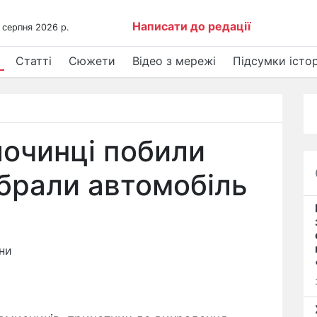
Написати до редації
 серпня 2026 р.
Статті
Сюжети
Відео з мережі
Підсумки істор
лочинці побили
ібрали автомобіль
ни