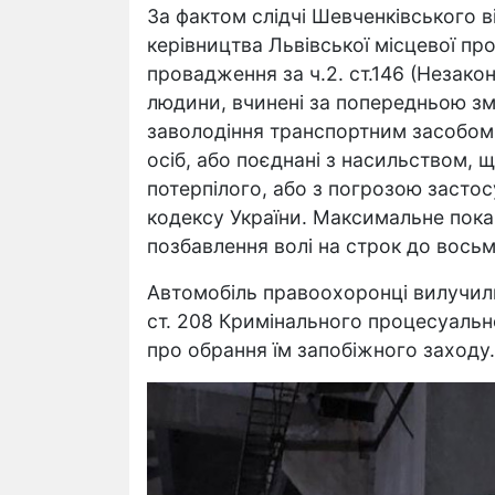
За фактом слідчі Шевченківського в
керівництва Львівської місцевої пр
провадження за ч.2. ст.146 (Незако
людини, вчинені за попередньою зм
заволодіння транспортним засобом
осіб, або поєднані з насильством, 
потерпілого, або з погрозою засто
кодексу України. Максимальне пока
позбавлення волі на строк до восьми
Автомобіль правоохоронці вилучил
ст. 208 Кримінального процесуальн
про обрання їм запобіжного заходу.