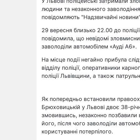
У Львові поліцейські затримали зл
людини та незаконного заволодінн
повідомляють "Надзвичайні новини
29 вересня близько 22.00 до поліції
повідомила, що невідомі зловмисни
заволоділи автомобілем «Ауді А6».
На місце події негайно прибула сл
відділу поліції, оперативники карн
поліції Львівщини, а також патрульн
Як попередньо встановили правоохо
Брюховицькій у Львові двоє 38-річ
змовившись, незаконно позбавили 
його, після чого заволоділи автомо
користуванні потерпілого.