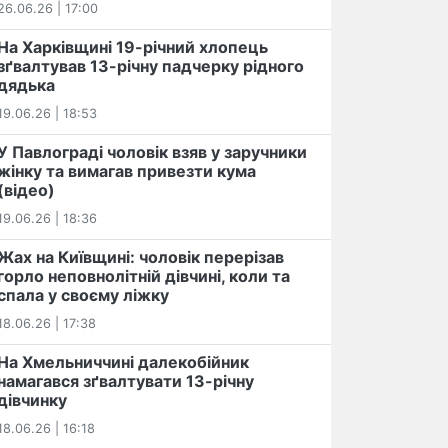
26.06.26 | 17:00
На Харківщині 19-річний хлопець​
️зґвалтував 13-річну падчерку рідного
дядька
19.06.26 | 18:53
У Павлограді чоловік взяв у заручники
жінку та вимагав привезти кума
(відео)
19.06.26 | 18:36
Жах на Київщині: чоловік перерізав
горло неповнолітній дівчині, коли та
спала у своєму ліжку
18.06.26 | 17:38
На Хмельниччині далекобійник
намагався зґвалтувати 13-річну
дівчинку
18.06.26 | 16:18