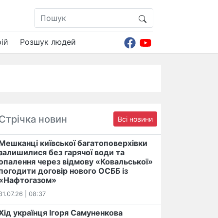
ій
Розшук людей
Стрічка новин
Всі новини
Мешканці київської багатоповерхівки
залишилися без гарячої води та
опалення через відмову «Ковальської»
погодити договір нового ОСББ із
«Нафтогазом»
31.07.26 | 08:37
Хід українця Ігоря Самуненкова