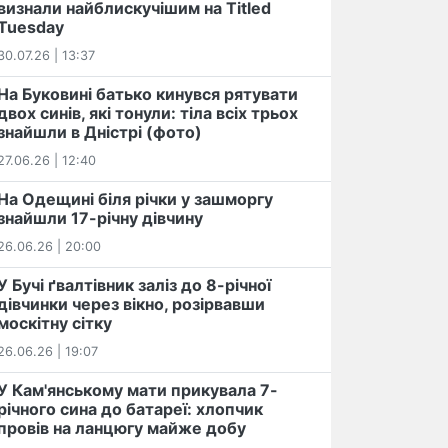
визнали найблискучішим на Titled
Tuesday
30.07.26 | 13:37
На Буковині батько кинувся рятувати
двох синів, які тонули: тіла всіх трьох
знайшли в Дністрі (фото)
27.06.26 | 12:40
На Одещині біля річки у зашморгу
знайшли 17-річну дівчину
26.06.26 | 20:00
У Бучі ґвалтівник заліз до 8-річної
дівчинки через вікно, розірвавши
москітну сітку
26.06.26 | 19:07
У Кам'янському мати прикувала 7-
річного сина до батареї: хлопчик
провів на ланцюгу майже добу