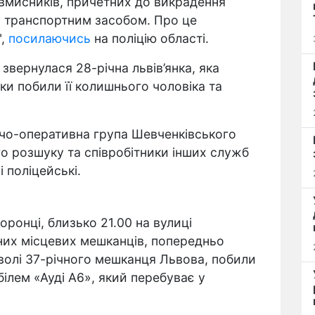
овмисників, причетних до викрадення
я транспортним засобом. Про це
",
посилаючись
на поліцію області.
 звернулася 28-річна львів’янка, яка
ки побили її колишнього чоловіка та
ідчо-оперативна група Шевченківського
ого розшуку та співробітники інших служб
і поліцейські.
ронці, близько 21.00 на вулиці
них місцевих мешканців, попередньо
волі 37-річного мешканця Львова, побили
білем «Ауді А6», який перебуває у