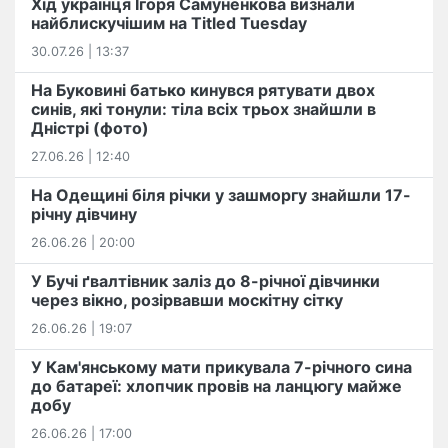
Хід українця Ігоря Самуненкова визнали
найблискучішим на Titled Tuesday
30.07.26 | 13:37
На Буковині батько кинувся рятувати двох
синів, які тонули: тіла всіх трьох знайшли в
Дністрі (фото)
27.06.26 | 12:40
На Одещині біля річки у зашморгу знайшли 17-
річну дівчину
26.06.26 | 20:00
У Бучі ґвалтівник заліз до 8-річної дівчинки
через вікно, розірвавши москітну сітку
26.06.26 | 19:07
У Кам'янському мати прикувала 7-річного сина
до батареї: хлопчик провів на ланцюгу майже
добу
26.06.26 | 17:00