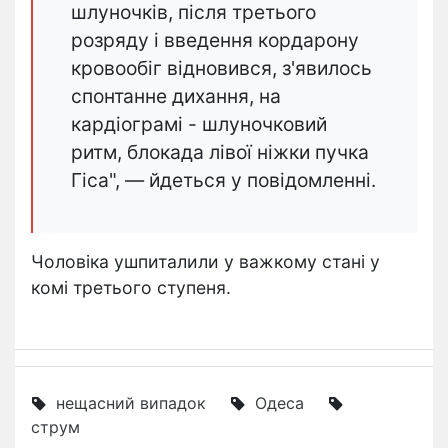
шлуночків, після третього
розряду і введення кордарону
кровообіг відновився, з'явилось
спонтанне дихання, на
кардіограмі - шлуночковий
ритм, блокада лівої ніжки пучка
Гіса", — йдеться у повідомленні.
Чоловіка ушпиталили у важкому стані у
комі третього ступеня.
нещасний випадок
Одеса
струм