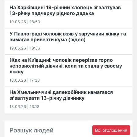
На Харківщині 19-річний хлопець​ ️зґвалтував
13-річну падчерку рідного дядька
19.06.26 | 18:53
У Павлограді чоловік взяв у заручники жінку та
вимагав привезти кума (відео)
19.06.26 | 18:36
Жах на Київщині: чоловік перерізав горло
неповнолітній дівчині, коли та спала у своєму
ліжку
18.06.26 | 17:38
На Хмельниччині далекобійник намагався
зґвалтувати 13-річну дівчинку
18.06.26 | 16:18
Розшук людей
Всі оголошення