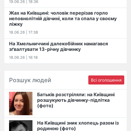
19.06.26 | 18:36
Жах на Київщині: чоловік перерізав горло
неповнолітній дівчині, коли та спала у своєму
ліжку
18.06.26 | 17:38
На Хмельниччині далекобійник намагався
зґвалтувати 13-річну дівчинку
18.06.26 | 16:18
Розшук людей
Всі оголошення
Батьків розстріляли: на Київщині
розшукують дівчинку-підлітка
(фото)
На Київщині зник хлопець разом із
родиною (фото)