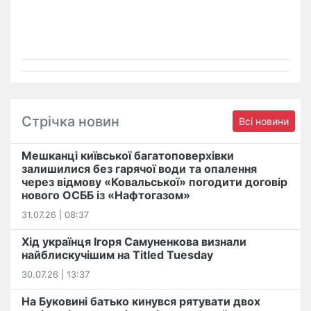
Стрічка новин
Всі новини
Мешканці київської багатоповерхівки
залишилися без гарячої води та опалення
через відмову «Ковальської» погодити договір
нового ОСББ із «Нафтогазом»
31.07.26 | 08:37
Хід українця Ігоря Самуненкова визнали
найблискучішим на Titled Tuesday
30.07.26 | 13:37
На Буковині батько кинувся рятувати двох