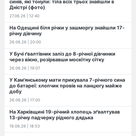
синів, які тонули: тіла всіх трьох знайшли в
Дністрі (фото)
27.06.26 | 12:40
На Одещині біля річки у зашморгу знайшли 17-
річну дівчину
26.06.26 | 20:00
У Бучі ґвалтівник заліз до 8-річної дівчинки
через вікно, розірвавши москітну сітку
26.06.26 | 19:07
У Кам'янському мати прикувала 7-річного сина
до батареї: хлопчик провів на ланцюгу майже
добу
26.06.26 | 17:00
На Харківщині 19-річний хлопець​ ️зґвалтував
13-річну падчерку рідного дядька
19.06.26 | 18:53