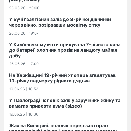
26.06.26 | 20:00
У Бучі ґвалтівник заліз до 8-річної дівчинки
через вікно, розірвавши москітну сітку
26.06.26 | 19:07
У Кам'янському мати прикувала 7-річного сина
до батареї: хлопчик провів на ланцюгу майже
добу
26.06.26 | 17:00
На Харківщині 19-річний хлопець​ ️зґвалтував
13-річну падчерку рідного дядька
19.06.26 | 18:53
У Павлограді чоловік взяв у заручники жінку та
вимагав привезти кума (відео)
19.06.26 | 18:36
Жах на Київщині: чоловік перерізав горло