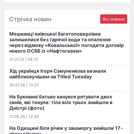
Стрічка новин
Всі новини
Мешканці київської багатоповерхівки
залишилися без гарячої води та опалення
через відмову «Ковальської» погодити договір
нового ОСББ із «Нафтогазом»
31.07.26 | 08:37
Хід українця Ігоря Самуненкова визнали
найблискучішим на Titled Tuesday
30.07.26 | 13:37
На Буковині батько кинувся рятувати двох
синів, які тонули: тіла всіх трьох знайшли в
Дністрі (фото)
27.06.26 | 12:40
На Одещині біля річки у зашморгу знайшли 17-
річну дівчину