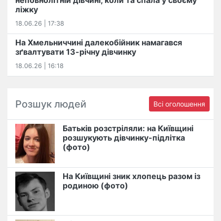
неповнолітній дівчині, коли та спала у своєму
ліжку
18.06.26 | 17:38
На Хмельниччині далекобійник намагався
зґвалтувати 13-річну дівчинку
18.06.26 | 16:18
Розшук людей
Всі оголошення
Батьків розстріляли: на Київщині
розшукують дівчинку-підлітка
(фото)
На Київщині зник хлопець разом із
родиною (фото)