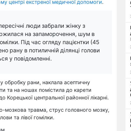
му центрі екстреної медичної допомоги
.
пересічні люди забрали жінку з
аржилася на запаморочення, шум в
 гомілки. Під час огляду пацієнтки (45
ено рану в потиличній ділянці голови
ться у повідомленні.
у обробку рани, наклала асептичну
ти та на ношах помістила до карети
до Корецької центральної районної лікарні.
но-мозкова травма, струс головного мозку,
лови та лівої гомілки.
им.