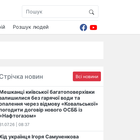
ій
Розшук людей
Стрічка новин
Всі новини
Мешканці київської багатоповерхівки
залишилися без гарячої води та
опалення через відмову «Ковальської»
погодити договір нового ОСББ із
«Нафтогазом»
31.07.26 | 08:37
Хід українця Ігоря Самуненкова