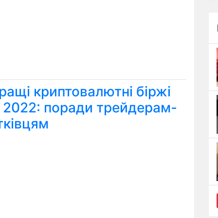
ращі криптовалютні біржі
я 2022: поради трейдерам-
тківцям