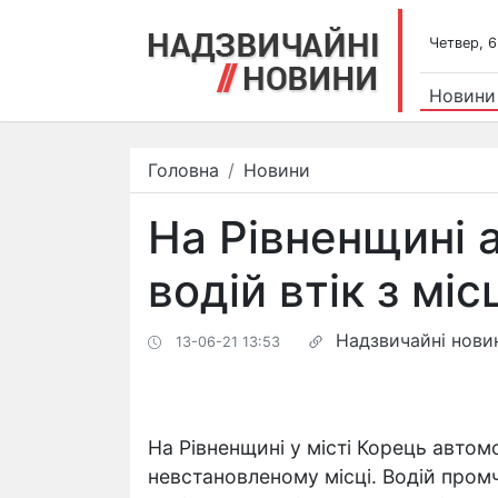
Четвер, 6
Новини
Головна
Новини
​На Рівненщині 
водій втік з міс
Надзвичайні нови
13-06-21 13:53
На Рівненщині у місті Корець
автомо
невстановленому місці. Водій промч