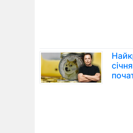
Найк
січн
поча