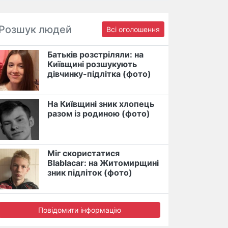
Розшук людей
Всі оголошення
Батьків розстріляли: на
Київщині розшукують
дівчинку-підлітка (фото)
На Київщині зник хлопець
разом із родиною (фото)
Міг скористатися
Blablacar: на Житомирщині
зник підліток (фото)
Повідомити інформацію