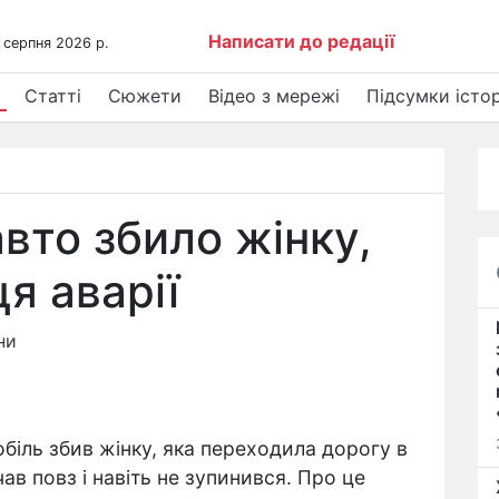
Написати до редації
 серпня 2026 р.
Статті
Сюжети
Відео з мережі
Підсумки істор
авто збило жінку,
ця аварії
ни
біль збив жінку
, яка переходила дорогу в
ав повз і навіть не зупинився
. Про це