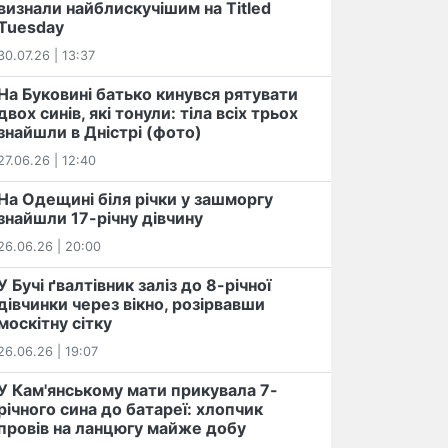
визнали найблискучішим на Titled
Tuesday
30.07.26 | 13:37
На Буковині батько кинувся рятувати
двох синів, які тонули: тіла всіх трьох
знайшли в Дністрі (фото)
27.06.26 | 12:40
На Одещині біля річки у зашморгу
знайшли 17-річну дівчину
26.06.26 | 20:00
У Бучі ґвалтівник заліз до 8-річної
дівчинки через вікно, розірвавши
москітну сітку
26.06.26 | 19:07
У Кам'янському мати прикувала 7-
річного сина до батареї: хлопчик
провів на ланцюгу майже добу