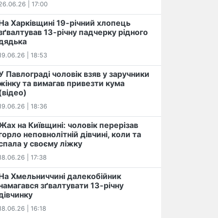
26.06.26 | 17:00
На Харківщині 19-річний хлопець​
️зґвалтував 13-річну падчерку рідного
дядька
19.06.26 | 18:53
У Павлограді чоловік взяв у заручники
жінку та вимагав привезти кума
(відео)
19.06.26 | 18:36
Жах на Київщині: чоловік перерізав
горло неповнолітній дівчині, коли та
спала у своєму ліжку
18.06.26 | 17:38
На Хмельниччині далекобійник
намагався зґвалтувати 13-річну
дівчинку
18.06.26 | 16:18