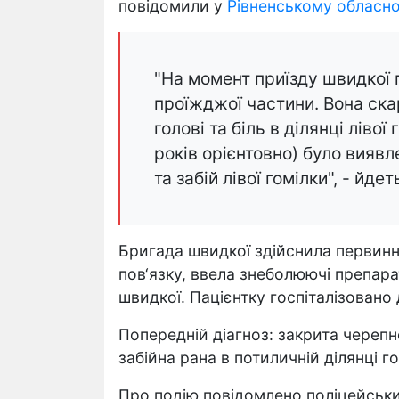
повідомили у
Рівненському обласно
"На момент приїзду швидкої 
проїжджої частини. Вона ск
голові та біль в ділянці лівої
років орієнтовно) було виявл
та забій лівої гомілки", - йде
Бригада швидкої здійснила первинн
пов‘язку, ввела знеболюючі препара
швидкої. Пацієнтку госпіталізовано 
Попередній діагноз: закрита череп
забійна рана в потиличній ділянці го
Про подію повідомлено поліцейськ