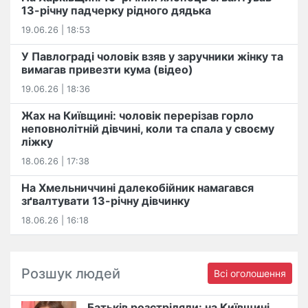
13-річну падчерку рідного дядька
19.06.26 | 18:53
У Павлограді чоловік взяв у заручники жінку та
вимагав привезти кума (відео)
19.06.26 | 18:36
Жах на Київщині: чоловік перерізав горло
неповнолітній дівчині, коли та спала у своєму
ліжку
18.06.26 | 17:38
На Хмельниччині далекобійник намагався
зґвалтувати 13-річну дівчинку
18.06.26 | 16:18
Розшук людей
Всі оголошення
Батьків розстріляли: на Київщині