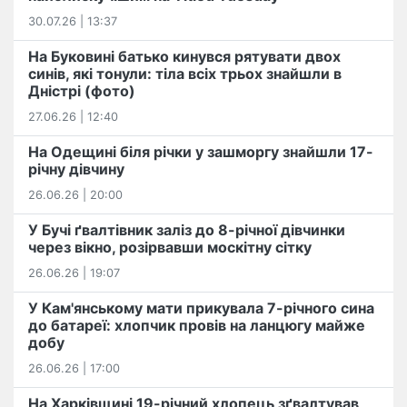
30.07.26 | 13:37
На Буковині батько кинувся рятувати двох
синів, які тонули: тіла всіх трьох знайшли в
Дністрі (фото)
27.06.26 | 12:40
На Одещині біля річки у зашморгу знайшли 17-
річну дівчину
26.06.26 | 20:00
У Бучі ґвалтівник заліз до 8-річної дівчинки
через вікно, розірвавши москітну сітку
26.06.26 | 19:07
У Кам'янському мати прикувала 7-річного сина
до батареї: хлопчик провів на ланцюгу майже
добу
26.06.26 | 17:00
На Харківщині 19-річний хлопець​ ️зґвалтував