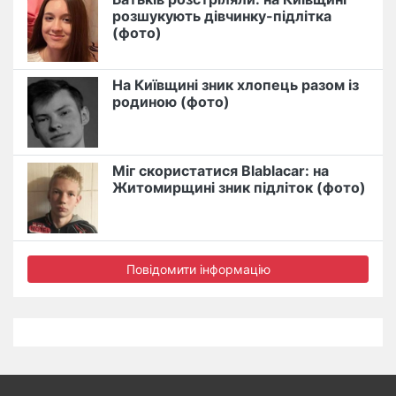
розшукують дівчинку-підлітка
(фото)
На Київщині зник хлопець разом із
родиною (фото)
Міг скористатися Blablacar: на
Житомирщині зник підліток (фото)
Повідомити інформацію