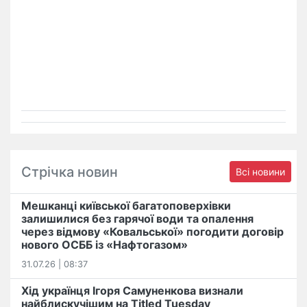
Стрічка новин
Всі новини
Мешканці київської багатоповерхівки
залишилися без гарячої води та опалення
через відмову «Ковальської» погодити договір
нового ОСББ із «Нафтогазом»
31.07.26 | 08:37
Хід українця Ігоря Самуненкова визнали
найблискучішим на Titled Tuesday