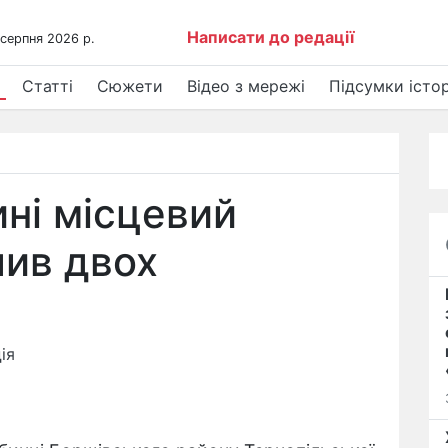
Написати до редації
 серпня 2026 р.
Статті
Сюжети
Відео з мережі
Підсумки істор
ні місцевий
лив двох
ія