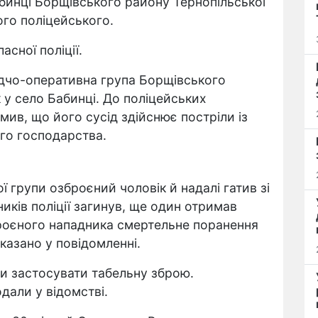
абинці Борщівського району Тернопільської
ого поліцейського.
сної поліції.
лідчо-оперативна група Борщівського
к у село Бабинці. До поліцейських
мив, що його сусід здійснює постріли із
ого господарства.
ї групи озброєний чоловік й надалі гатив зі
тників поліції загинув, ще один отримав
броєного нападника смертельне поранення
казано у повідомленні.
ли застосувати табельну зброю.
дали у відомстві.