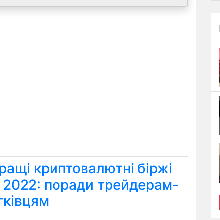
ращі криптовалютні біржі
я 2022: поради трейдерам-
тківцям