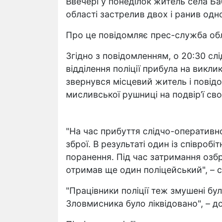
Ввечері у понеділок житель села Б
області застрелив двох і ранив одн
Про це повідомляє прес-служба обла
Згідно з повідомленням, о 20:30 с
відділення поліції прибула на викли
звернувся місцевий житель і повідо
мисливської рушниці на подвір’ї св
"На час прибуття слідчо-оперативно
зброї. В результаті один із співробі
поранення. Під час затримання оз
отримав ще один поліцейський", – с
"Працівники поліції теж змушені бу
Зловмисника було ліквідовано", – до