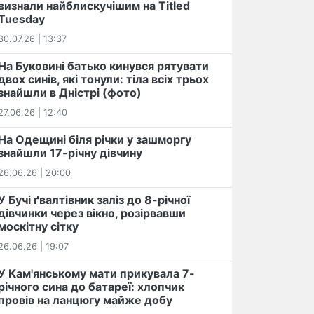
визнали найблискучішим на Titled
Tuesday
30.07.26 | 13:37
На Буковині батько кинувся рятувати
двох синів, які тонули: тіла всіх трьох
знайшли в Дністрі (фото)
27.06.26 | 12:40
На Одещині біля річки у зашморгу
знайшли 17-річну дівчину
26.06.26 | 20:00
У Бучі ґвалтівник заліз до 8-річної
дівчинки через вікно, розірвавши
москітну сітку
26.06.26 | 19:07
У Кам'янському мати прикувала 7-
річного сина до батареї: хлопчик
провів на ланцюгу майже добу