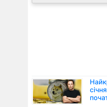
Найк
січн
поча