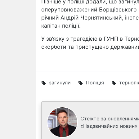
Пізніше у поліції додали, що загин
оперуповноважений Борщівського від
річний Андрій Чернятинський, інспе
капітан поліції.
У зв’язку з трагедією в ГУНП в Тер
скорботи та приспущено державний п
загинули
Поліція
терноп
Стежте за оновленнями
«Надзвичайних новин»