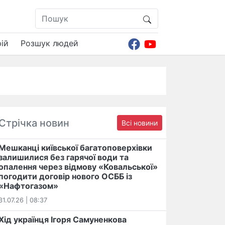
ій
Розшук людей
Стрічка новин
Всі новини
Мешканці київської багатоповерхівки
залишилися без гарячої води та
опалення через відмову «Ковальської»
погодити договір нового ОСББ із
«Нафтогазом»
31.07.26 | 08:37
Хід українця Ігоря Самуненкова