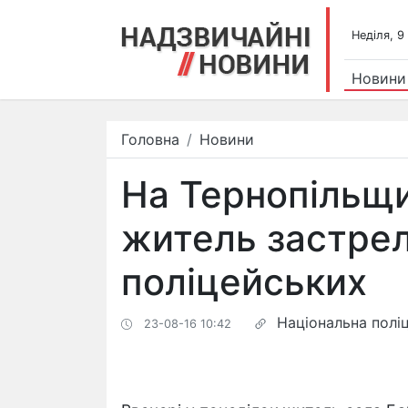
Недiля, 9
Новини
Головна
Новини
На Тернопільщи
житель застре
поліцейських
Національна поліц
23-08-16 10:42