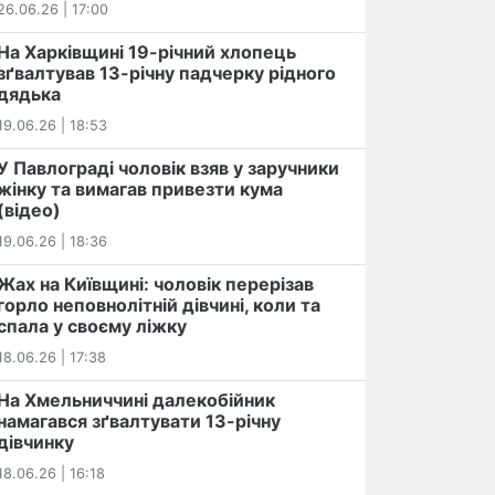
26.06.26 | 17:00
На Харківщині 19-річний хлопець​
️зґвалтував 13-річну падчерку рідного
дядька
19.06.26 | 18:53
У Павлограді чоловік взяв у заручники
жінку та вимагав привезти кума
(відео)
19.06.26 | 18:36
Жах на Київщині: чоловік перерізав
горло неповнолітній дівчині, коли та
спала у своєму ліжку
18.06.26 | 17:38
На Хмельниччині далекобійник
намагався зґвалтувати 13-річну
дівчинку
18.06.26 | 16:18