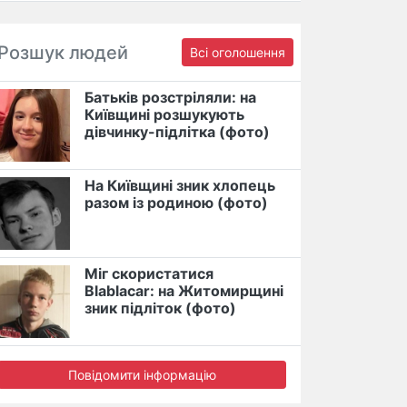
Розшук людей
Всі оголошення
Батьків розстріляли: на
Київщині розшукують
дівчинку-підлітка (фото)
На Київщині зник хлопець
разом із родиною (фото)
Міг скористатися
Blablacar: на Житомирщині
зник підліток (фото)
Повідомити інформацію