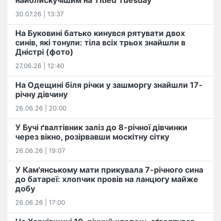
найблискучішим на Titled Tuesday
30.07.26 | 13:37
На Буковині батько кинувся рятувати двох
синів, які тонули: тіла всіх трьох знайшли в
Дністрі (фото)
27.06.26 | 12:40
На Одещині біля річки у зашморгу знайшли 17-
річну дівчину
26.06.26 | 20:00
У Бучі ґвалтівник заліз до 8-річної дівчинки
через вікно, розірвавши москітну сітку
26.06.26 | 19:07
У Кам'янському мати прикувала 7-річного сина
до батареї: хлопчик провів на ланцюгу майже
добу
26.06.26 | 17:00