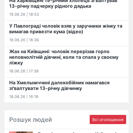
На Харківщині 19-річний хлопець​ ️зґвалтував
13-річну падчерку рідного дядька
19.06.26 | 18:53
У Павлограді чоловік взяв у заручники жінку та
вимагав привезти кума (відео)
19.06.26 | 18:36
Жах на Київщині: чоловік перерізав горло
неповнолітній дівчині, коли та спала у своєму
ліжку
18.06.26 | 17:38
На Хмельниччині далекобійник намагався
зґвалтувати 13-річну дівчинку
18.06.26 | 16:18
Розшук людей
Всі оголошення