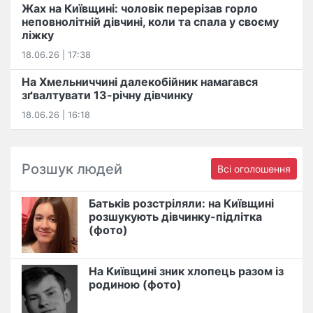
Жах на Київщині: чоловік перерізав горло
неповнолітній дівчині, коли та спала у своєму
ліжку
18.06.26 | 17:38
На Хмельниччині далекобійник намагався
зґвалтувати 13-річну дівчинку
18.06.26 | 16:18
Розшук людей
Всі оголошення
Батьків розстріляли: на Київщині
розшукують дівчинку-підлітка
(фото)
На Київщині зник хлопець разом із
родиною (фото)