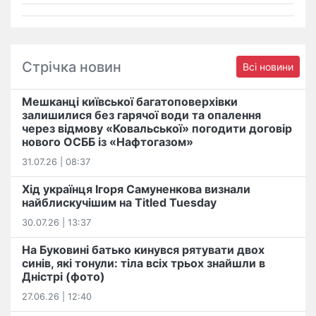
Стрічка новин
Всі новини
Мешканці київської багатоповерхівки
залишилися без гарячої води та опалення
через відмову «Ковальської» погодити договір
нового ОСББ із «Нафтогазом»
31.07.26 | 08:37
Хід українця Ігоря Самуненкова визнали
найблискучішим на Titled Tuesday
30.07.26 | 13:37
На Буковині батько кинувся рятувати двох
синів, які тонули: тіла всіх трьох знайшли в
Дністрі (фото)
27.06.26 | 12:40