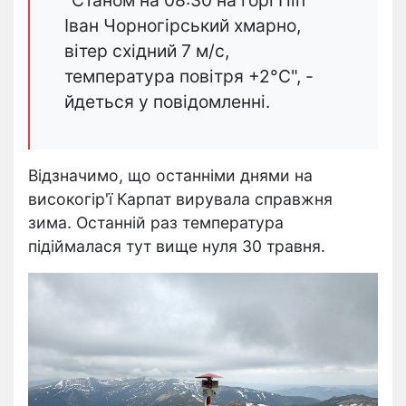
"Станом на 08:30 на горі Піп
Іван Чорногірський хмарно,
вітер східний 7 м/с,
температура повітря +2°С", -
йдеться у повідомленні.
Відзначимо, що останніми днями на
високогір'ї Карпат вирувала справжня
зима. Останній раз температура
підіймалася тут вище нуля 30 травня.