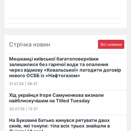
Стрічка новин
Всі новини
Мешканці київської багатоповерхівки
залишилися без гарячої води та опалення
через відмову «Ковальської» погодити договір
нового ОСББ із «Нафтогазом»
31.07.26 | 08:37
Хід українця Ігоря Самуненкова визнали
найблискучішим на Titled Tuesday
30.07.26 | 13:37
На Буковині батько кинувся рятувати двох
синів, які тонули: тіла всіх трьох знайшли в