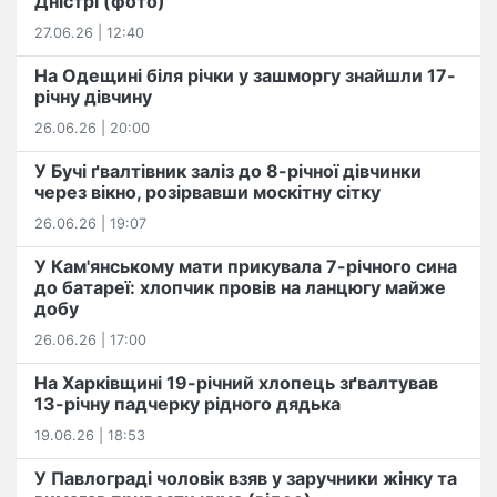
Дністрі (фото)
27.06.26 | 12:40
На Одещині біля річки у зашморгу знайшли 17-
річну дівчину
26.06.26 | 20:00
У Бучі ґвалтівник заліз до 8-річної дівчинки
через вікно, розірвавши москітну сітку
26.06.26 | 19:07
У Кам'янському мати прикувала 7-річного сина
до батареї: хлопчик провів на ланцюгу майже
добу
26.06.26 | 17:00
На Харківщині 19-річний хлопець​ ️зґвалтував
13-річну падчерку рідного дядька
19.06.26 | 18:53
У Павлограді чоловік взяв у заручники жінку та