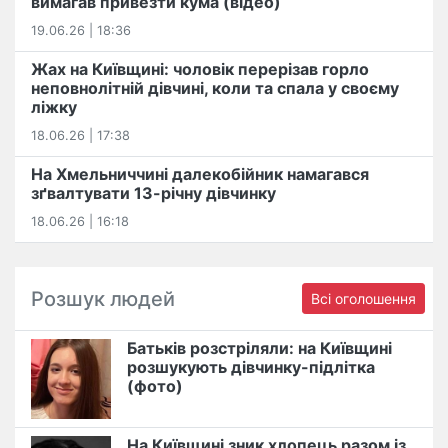
вимагав привезти кума (відео)
19.06.26 | 18:36
Жах на Київщині: чоловік перерізав горло
неповнолітній дівчині, коли та спала у своєму
ліжку
18.06.26 | 17:38
На Хмельниччині далекобійник намагався
зґвалтувати 13-річну дівчинку
18.06.26 | 16:18
Розшук людей
Всі оголошення
Батьків розстріляли: на Київщині
розшукують дівчинку-підлітка
(фото)
На Київщині зник хлопець разом із