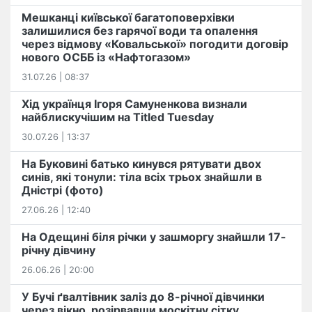
Мешканці київської багатоповерхівки
залишилися без гарячої води та опалення
через відмову «Ковальської» погодити договір
нового ОСББ із «Нафтогазом»
31.07.26 | 08:37
Хід українця Ігоря Самуненкова визнали
найблискучішим на Titled Tuesday
30.07.26 | 13:37
На Буковині батько кинувся рятувати двох
синів, які тонули: тіла всіх трьох знайшли в
Дністрі (фото)
27.06.26 | 12:40
На Одещині біля річки у зашморгу знайшли 17-
річну дівчину
26.06.26 | 20:00
У Бучі ґвалтівник заліз до 8-річної дівчинки
через вікно, розірвавши москітну сітку