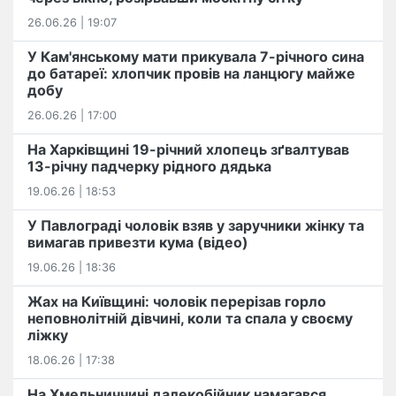
26.06.26 | 19:07
У Кам'янському мати прикувала 7-річного сина
до батареї: хлопчик провів на ланцюгу майже
добу
26.06.26 | 17:00
На Харківщині 19-річний хлопець​ ️зґвалтував
13-річну падчерку рідного дядька
19.06.26 | 18:53
У Павлограді чоловік взяв у заручники жінку та
вимагав привезти кума (відео)
19.06.26 | 18:36
Жах на Київщині: чоловік перерізав горло
неповнолітній дівчині, коли та спала у своєму
ліжку
18.06.26 | 17:38
На Хмельниччині далекобійник намагався