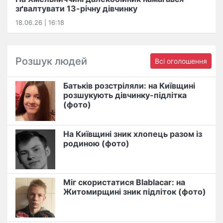
зґвалтувати 13-річну дівчинку
18.06.26 | 16:18
Розшук людей
Всі оголошення
Батьків розстріляли: на Київщині
розшукують дівчинку-підлітка
(фото)
На Київщині зник хлопець разом із
родиною (фото)
Міг скористатися Blablacar: на
Житомирщині зник підліток (фото)