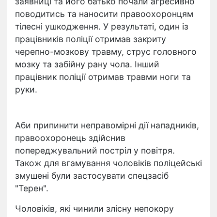
заявниці та його батько почали агресивно
поводитись та наносити правоохоронцям
тілесні ушкодження. У результаті, один із
працівників поліції отримав закриту
черепно-мозкову травму, струс головного
мозку та забійну рану чола. Інший
працівник поліції отримав травми ноги та
руки.
Аби припинити неправомірні дії нападників,
правоохоронець здійснив
попереджувальний постріл у повітря.
Також для вгамування чоловіків поліцейські
змушені були застосувати спецзасіб
"Терен".
Чоловіків, які чинили злісну непокору