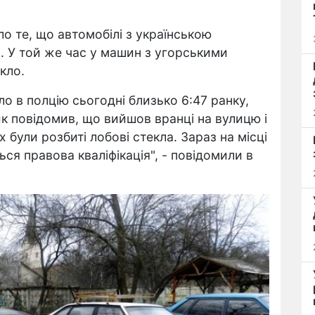
о те, що автомобілі з українською
в. У той же час у машин з угорськими
кло.
о в полцію сьогодні близько 6:47 ранку,
ик повідомив, що вийшов вранці на вулицю і
 були розбиті лобові стекла. Зараз на місці
я правова кваліфікація", - повідомили в