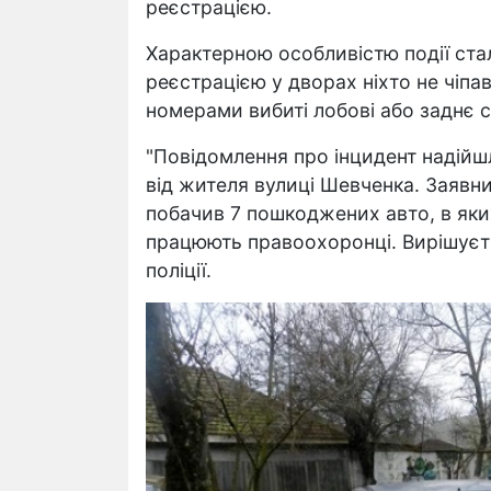
реєстрацією.
Характерною особливістю події стал
реєстрацією у дворах ніхто не чіпа
номерами вибиті лобові або заднє с
"Повідомлення про інцидент надійшл
від жителя вулиці Шевченка. Заявн
побачив 7 пошкоджених авто, в яких
працюють правоохоронці. Вирішуєтьс
поліції.