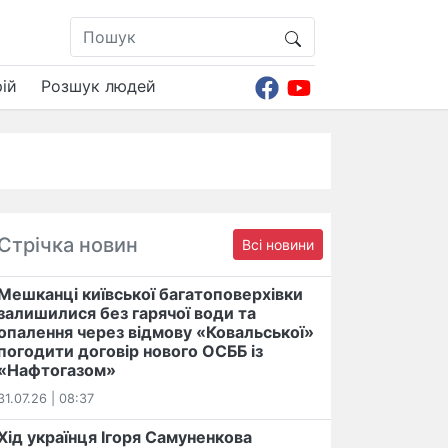
ій
Розшук людей
Стрічка новин
Всі новини
Мешканці київської багатоповерхівки
залишилися без гарячої води та
опалення через відмову «Ковальської»
погодити договір нового ОСББ із
«Нафтогазом»
31.07.26 | 08:37
Хід українця Ігоря Самуненкова