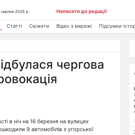
Написати до редації
 серпня 2026 р.
Статті
Сюжети
Відео з мережі
Підсумки істор
відбулася чергова
ровокація
сті в ніч на 16 березня на вулицях
ошкодили 9 автомобілів з угорської