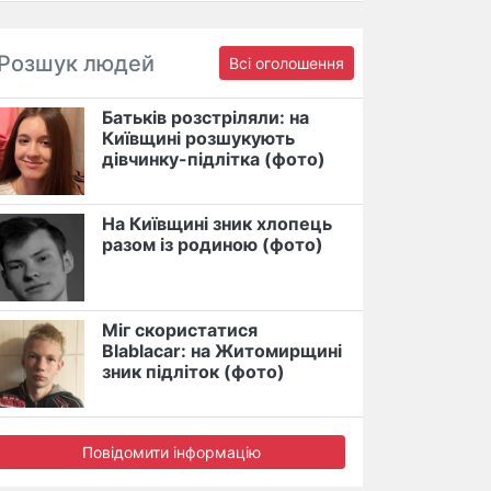
Розшук людей
Всі оголошення
Батьків розстріляли: на
Київщині розшукують
дівчинку-підлітка (фото)
На Київщині зник хлопець
разом із родиною (фото)
Міг скористатися
Blablacar: на Житомирщині
зник підліток (фото)
Повідомити інформацію