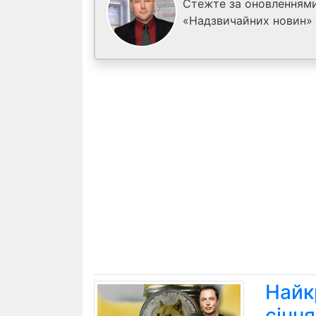
Стежте за оновленнями
«Надзвичайних новин»
Найк
січн