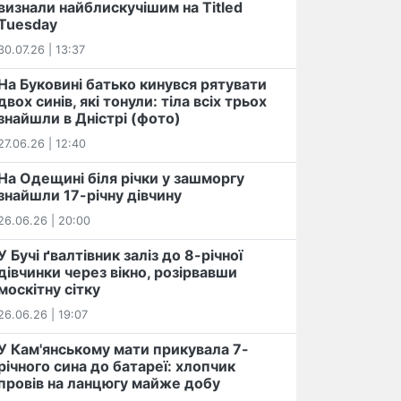
визнали найблискучішим на Titled
Tuesday
30.07.26 | 13:37
На Буковині батько кинувся рятувати
двох синів, які тонули: тіла всіх трьох
знайшли в Дністрі (фото)
27.06.26 | 12:40
На Одещині біля річки у зашморгу
знайшли 17-річну дівчину
26.06.26 | 20:00
У Бучі ґвалтівник заліз до 8-річної
дівчинки через вікно, розірвавши
москітну сітку
26.06.26 | 19:07
У Кам'янському мати прикувала 7-
річного сина до батареї: хлопчик
провів на ланцюгу майже добу