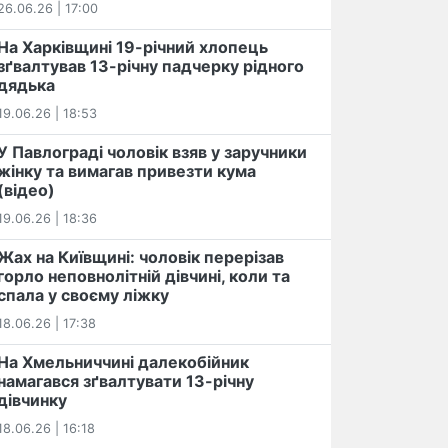
26.06.26 | 17:00
На Харківщині 19-річний хлопець​
️зґвалтував 13-річну падчерку рідного
дядька
19.06.26 | 18:53
У Павлограді чоловік взяв у заручники
жінку та вимагав привезти кума
(відео)
19.06.26 | 18:36
Жах на Київщині: чоловік перерізав
горло неповнолітній дівчині, коли та
спала у своєму ліжку
18.06.26 | 17:38
На Хмельниччині далекобійник
намагався зґвалтувати 13-річну
дівчинку
18.06.26 | 16:18