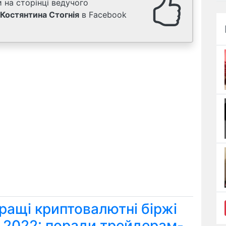
 на сторінці ведучого
Костянтина Стогнія
в Facebook
ращі криптовалютні біржі
я 2022: поради трейдерам-