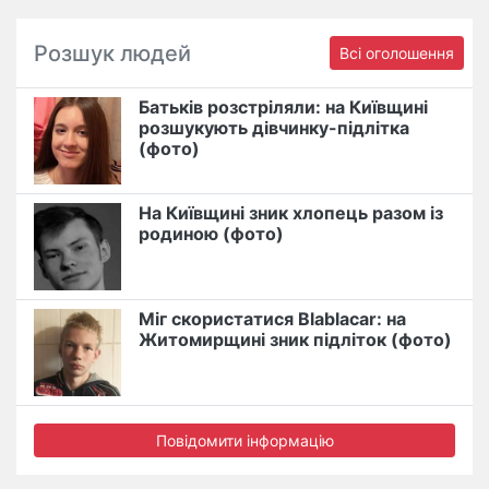
Розшук людей
Всі оголошення
Батьків розстріляли: на Київщині
розшукують дівчинку-підлітка
(фото)
На Київщині зник хлопець разом із
родиною (фото)
Міг скористатися Blablacar: на
Житомирщині зник підліток (фото)
Повідомити інформацію