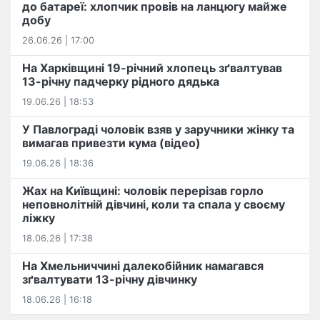
до батареї: хлопчик провів на ланцюгу майже
добу
26.06.26 | 17:00
На Харківщині 19-річний хлопець​ ️зґвалтував
13-річну падчерку рідного дядька
19.06.26 | 18:53
У Павлограді чоловік взяв у заручники жінку та
вимагав привезти кума (відео)
19.06.26 | 18:36
Жах на Київщині: чоловік перерізав горло
неповнолітній дівчині, коли та спала у своєму
ліжку
18.06.26 | 17:38
На Хмельниччині далекобійник намагався
зґвалтувати 13-річну дівчинку
18.06.26 | 16:18