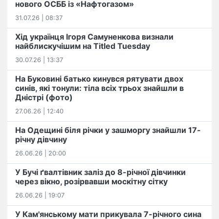
нового ОСББ із «Нафтогазом»
31.07.26 | 08:37
Хід українця Ігоря Самуненкова визнали
найблискучішим на Titled Tuesday
30.07.26 | 13:37
На Буковині батько кинувся рятувати двох
синів, які тонули: тіла всіх трьох знайшли в
Дністрі (фото)
27.06.26 | 12:40
На Одещині біля річки у зашморгу знайшли 17-
річну дівчину
26.06.26 | 20:00
У Бучі ґвалтівник заліз до 8-річної дівчинки
через вікно, розірвавши москітну сітку
26.06.26 | 19:07
У Кам'янському мати прикувала 7-річного сина