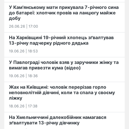
У Кам'янському мати прикувала 7-річного сина
до батареї: хлопчик провів на ланцюгу майже
добу
26.06.26 | 17:00
На Харківщині 19-річний хлопець​ ️зґвалтував
13-річну падчерку рідного дядька
19.06.26 | 18:53
У Павлограді чоловік взяв у заручники жінку та
вимагав привезти кума (відео)
19.06.26 | 18:36
Жах на Київщині: чоловік перерізав горло
неповнолітній дівчині, коли та спала у своєму
ліжку
18.06.26 | 17:38
На Хмельниччині далекобійник намагався
зґвалтувати 13-річну дівчинку