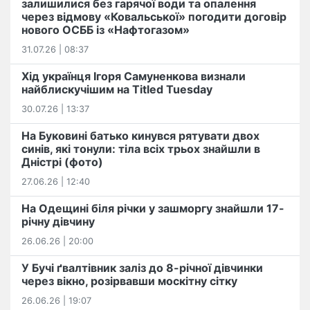
залишилися без гарячої води та опалення
через відмову «Ковальської» погодити договір
нового ОСББ із «Нафтогазом»
31.07.26 | 08:37
Хід українця Ігоря Самуненкова визнали
найблискучішим на Titled Tuesday
30.07.26 | 13:37
На Буковині батько кинувся рятувати двох
синів, які тонули: тіла всіх трьох знайшли в
Дністрі (фото)
27.06.26 | 12:40
На Одещині біля річки у зашморгу знайшли 17-
річну дівчину
26.06.26 | 20:00
У Бучі ґвалтівник заліз до 8-річної дівчинки
через вікно, розірвавши москітну сітку
26.06.26 | 19:07