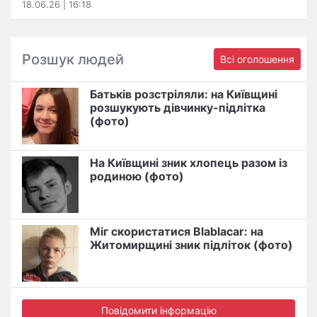
18.06.26 | 16:18
Розшук людей
Всі оголошення
Батьків розстріляли: на Київщині
розшукують дівчинку-підлітка
(фото)
На Київщині зник хлопець разом із
родиною (фото)
Міг скористатися Blablacar: на
Житомирщині зник підліток (фото)
Повідомити інформацію