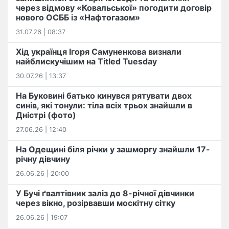
через відмову «Ковальської» погодити договір
нового ОСББ із «Нафтогазом»
31.07.26 | 08:37
Хід українця Ігоря Самуненкова визнали
найблискучішим на Titled Tuesday
30.07.26 | 13:37
На Буковині батько кинувся рятувати двох
синів, які тонули: тіла всіх трьох знайшли в
Дністрі (фото)
27.06.26 | 12:40
На Одещині біля річки у зашморгу знайшли 17-
річну дівчину
26.06.26 | 20:00
У Бучі ґвалтівник заліз до 8-річної дівчинки
через вікно, розірвавши москітну сітку
26.06.26 | 19:07