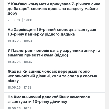
У Кам'янському мати прикувала 7-річного сина
до батареї: хлопчик провів на ланцюгу майже
добу
26.06.26 | 17:00
На Харківщині 19-річний хлопець​ ️зґвалтував
13-річну падчерку рідного дядька
19.06.26 | 18:53
У Павлограді чоловік взяв у заручники жінку та
вимагав привезти кума (відео)
19.06.26 | 18:36
Жах на Київщині: чоловік перерізав горло
неповнолітній дівчині, коли та спала у своєму
ліжку
18.06.26 | 17:38
На Хмельниччині далекобійник намагався
зґвалтувати 13-річну дівчинку
18.06.26 | 16:18