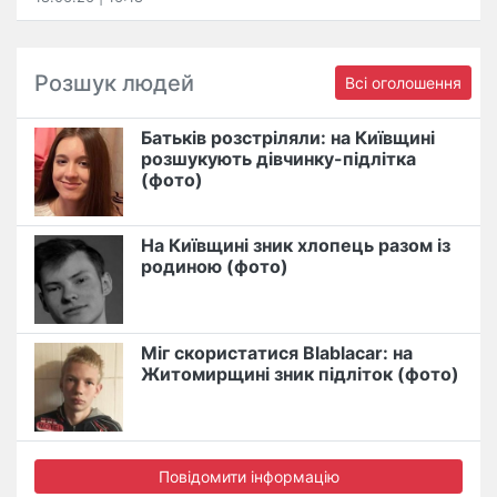
Розшук людей
Всі оголошення
Батьків розстріляли: на Київщині
розшукують дівчинку-підлітка
(фото)
На Київщині зник хлопець разом із
родиною (фото)
Міг скористатися Blablacar: на
Житомирщині зник підліток (фото)
Повідомити інформацію