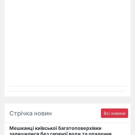
Стрічка новин
Всі новини
Мешканці київської багатоповерхівки
залишилися без гарячої води та опалення