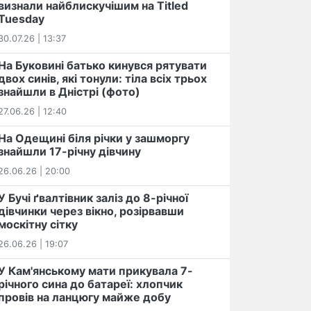
визнали найблискучішим на Titled
Tuesday
30.07.26 | 13:37
На Буковині батько кинувся рятувати
двох синів, які тонули: тіла всіх трьох
знайшли в Дністрі (фото)
27.06.26 | 12:40
На Одещині біля річки у зашморгу
знайшли 17-річну дівчину
26.06.26 | 20:00
У Бучі ґвалтівник заліз до 8-річної
дівчинки через вікно, розірвавши
москітну сітку
26.06.26 | 19:07
У Кам'янському мати прикувала 7-
річного сина до батареї: хлопчик
провів на ланцюгу майже добу