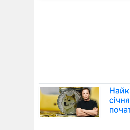
Найк
січн
поча