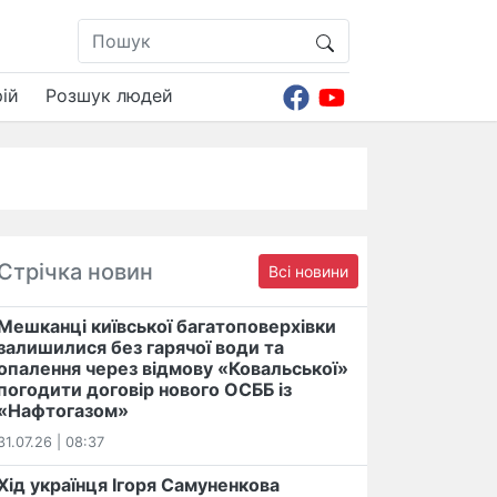
ій
Розшук людей
Стрічка новин
Всі новини
Мешканці київської багатоповерхівки
залишилися без гарячої води та
опалення через відмову «Ковальської»
погодити договір нового ОСББ із
«Нафтогазом»
31.07.26 | 08:37
Хід українця Ігоря Самуненкова