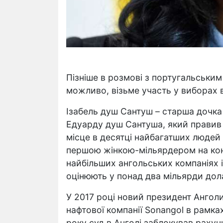
Пізніше в розмові з португальським
можливо, візьме участь у виборах 
Ізабель душ Сантуш – старша дочк
Едуарду душ Сантуша, який правив 
місце в десятці найбагатших людей
першою жінкою-мільярдером на конт
найбільших ангольських компаніях 
оцінюють у понад два мільярди дола
У 2017 році новий президент Анголи
нафтової компанії Sonangol в рамка
року суд в Анголі заблокував рахун