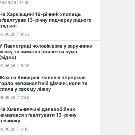
26.06.26 | 17:00
На Харківщині 19-річний хлопець​
️зґвалтував 13-річну падчерку рідного
дядька
19.06.26 | 18:53
У Павлограді чоловік взяв у заручники
жінку та вимагав привезти кума
(відео)
19.06.26 | 18:36
Жах на Київщині: чоловік перерізав
горло неповнолітній дівчині, коли та
спала у своєму ліжку
18.06.26 | 17:38
На Хмельниччині далекобійник
намагався зґвалтувати 13-річну
дівчинку
18.06.26 | 16:18