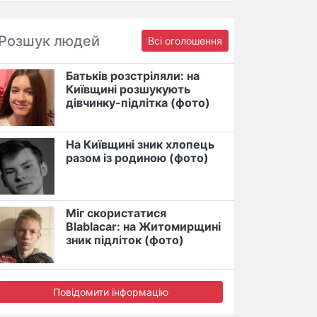
Розшук людей
Всі оголошення
Батьків розстріляли: на
Київщині розшукують
дівчинку-підлітка (фото)
На Київщині зник хлопець
разом із родиною (фото)
Міг скористатися
Blablacar: на Житомирщині
зник підліток (фото)
Повідомити інформацію