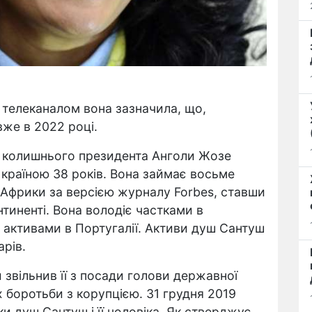
 телеканалом вона зазначила, що,
вже в 2022 році.
а колишнього президента Анголи Жозе
країною 38 років. Вона займає восьме
 Африки за версією журналу Forbes, ставши
иненті. Вона володіє частками в
і активами в Португалії. Активи душ Сантуш
рів.
 звільнив її з посади голови державної
х боротьби з корупцією. 31 грудня 2019
ки душ Сантуш і її чоловіка. Як стверджує