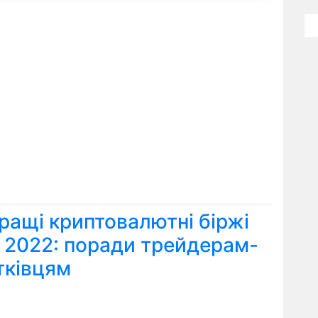
ращі криптовалютні біржі
я 2022: поради трейдерам-
тківцям