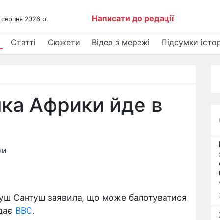
Написати до редації
 серпня 2026 р.
Статті
Сюжети
Відео з мережі
Підсумки істор
ка Африки йде в
ни
душ Сантуш заявила, що може балотуватися
едає
ВВС
.