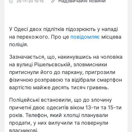
Надзвичайні новини
25-11-20 15:15
У Одесі двох підлітків підозрюють у нападі
на перехожого. Про це
повідомляє
місцева
поліція.
Зазначається, що, накинувшись на чоловіка
на вулиці Рішельєвській, зловмисники
притиснули його до паркану, пригрозили
фізичною розправою та відібрали смартфон
вартістю майже десять тисяч гривень.
Поліцейські встановили, що до злочину
причетні двоє одеситів віком 13-ти та 15-ти
років. Телефон, який хлопці планували
продати, у них вилучили та повернули
власникові.