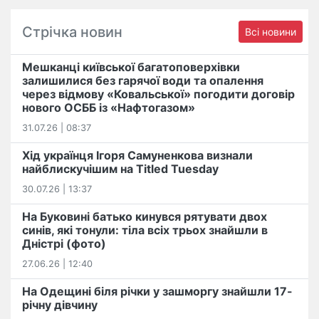
Стрічка новин
Всі новини
Мешканці київської багатоповерхівки
залишилися без гарячої води та опалення
через відмову «Ковальської» погодити договір
нового ОСББ із «Нафтогазом»
31.07.26 | 08:37
Хід українця Ігоря Самуненкова визнали
найблискучішим на Titled Tuesday
30.07.26 | 13:37
На Буковині батько кинувся рятувати двох
синів, які тонули: тіла всіх трьох знайшли в
Дністрі (фото)
27.06.26 | 12:40
На Одещині біля річки у зашморгу знайшли 17-
річну дівчину