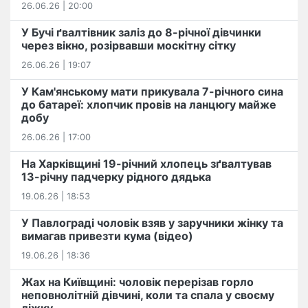
26.06.26 | 20:00
У Бучі ґвалтівник заліз до 8-річної дівчинки
через вікно, розірвавши москітну сітку
26.06.26 | 19:07
У Кам'янському мати прикувала 7-річного сина
до батареї: хлопчик провів на ланцюгу майже
добу
26.06.26 | 17:00
На Харківщині 19-річний хлопець​ ️зґвалтував
13-річну падчерку рідного дядька
19.06.26 | 18:53
У Павлограді чоловік взяв у заручники жінку та
вимагав привезти кума (відео)
19.06.26 | 18:36
Жах на Київщині: чоловік перерізав горло
неповнолітній дівчині, коли та спала у своєму
ліжку