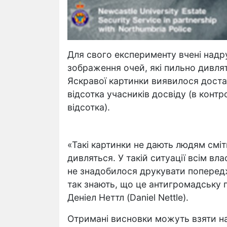
Для свого експерименту вчені надру
зображення очей, які пильно дивлять
Яскравої картинки виявилося достат
відсотка учасників досвіду (в контр
відсотка).
«Такі картинки не дають людям сміт
дивляться. У такій ситуації всім вла
не знадобилося друкувати попередж
так знають, що це антигромадську п
Деніел Неттл (Daniel Nettle).
Отримані висновки можуть взяти н