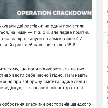
кували дві листівки: на одній помістили
ся, на іншій — ті ж очі, але ледве помітні.
ньо: папірці кинули на землю лише 4,7
ольній групі цей показник склав 15,6
ити тому, що вони відчувають, як на них
стиво вести себе чесно і гідно. Нам навіть
ення про заборону смітити: адже люди і
оведінку», — зазначив співавтор статті
а озброєння власники ресторанів швидкого