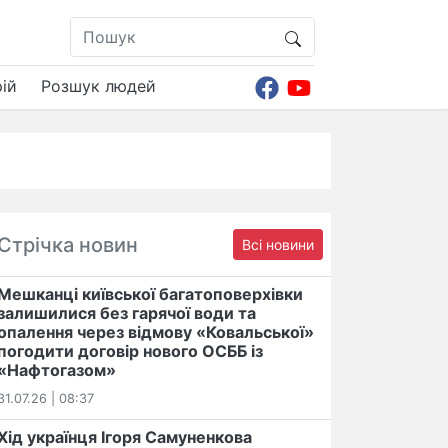
ій
Розшук людей
Стрічка новин
Всі новини
Мешканці київської багатоповерхівки
залишилися без гарячої води та
опалення через відмову «Ковальської»
погодити договір нового ОСББ із
«Нафтогазом»
31.07.26 | 08:37
Хід українця Ігоря Самуненкова