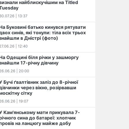
визнали найблискучішим на Titled
Tuesday
30.07.26 | 13:37
На Буковині батько кинувся рятувати
двох синів, які тонули: тіла всіх трьох
знайшли в Дністрі (фото)
27.06.26 | 12:40
На Одещині біля річки у зашморгу
знайшли 17-річну дівчину
26.06.26 | 20:00
У Бучі ґвалтівник заліз до 8-річної
дівчинки через вікно, розірвавши
москітну сітку
26.06.26 | 19:07
У Кам'янському мати прикувала 7-
річного сина до батареї: хлопчик
провів на ланцюгу майже добу