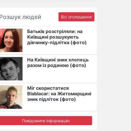
Розшук людей
Всі оголошення
Батьків розстріляли: на
Київщині розшукують
дівчинку-підлітка (фото)
На Київщині зник хлопець
разом із родиною (фото)
Міг скористатися
Blablacar: на Житомирщині
зник підліток (фото)
Повідомити інформацію