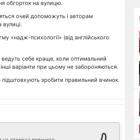
ня обгорток на вулицю.
ляться очей допоможуть і авторам
 вулиці.
му «надж-психології» (від англійського
 ведуть себе краще, коли оптимальний
 інші варіанти при цьому не забороняються.
о підштовхують зробити правильний вчинок.
 на сторінці ведучого