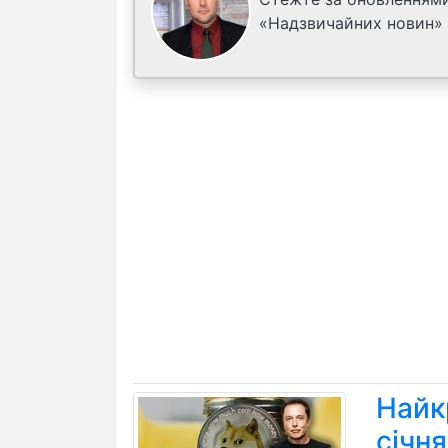
«Надзвичайних новин»
Найк
січн