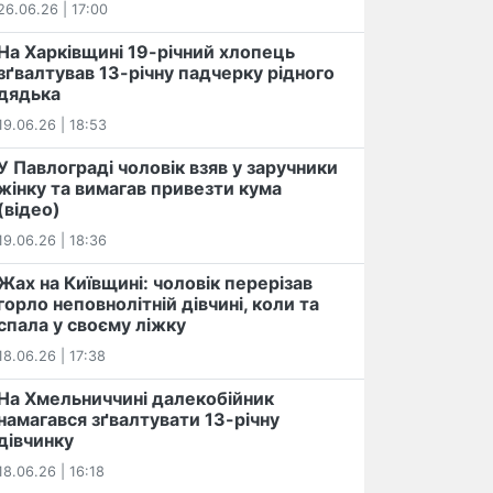
26.06.26 | 17:00
На Харківщині 19-річний хлопець​
️зґвалтував 13-річну падчерку рідного
дядька
19.06.26 | 18:53
У Павлограді чоловік взяв у заручники
жінку та вимагав привезти кума
(відео)
19.06.26 | 18:36
Жах на Київщині: чоловік перерізав
горло неповнолітній дівчині, коли та
спала у своєму ліжку
18.06.26 | 17:38
На Хмельниччині далекобійник
намагався зґвалтувати 13-річну
дівчинку
18.06.26 | 16:18