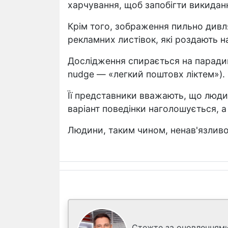
харчування, щоб запобігти викидан
Крім того, зображення пильно див
рекламних листівок, які роздають на
Дослідження спирається на парадиг
nudge — «легкий поштовх ліктем»).
Її представники вважають, що люди
варіант поведінки наголошується, а
Людини, таким чином, ненав'язлив
Стежте за оновленнями