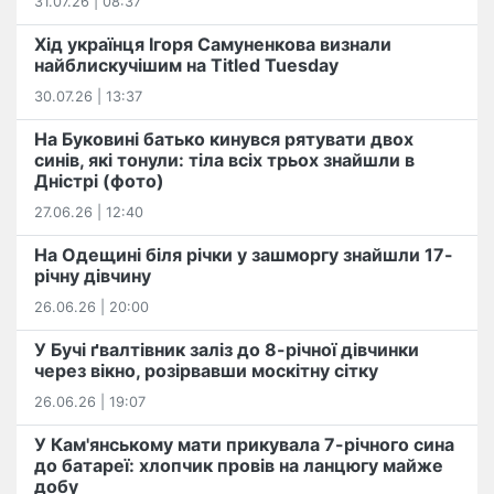
31.07.26 | 08:37
Хід українця Ігоря Самуненкова визнали
найблискучішим на Titled Tuesday
30.07.26 | 13:37
На Буковині батько кинувся рятувати двох
синів, які тонули: тіла всіх трьох знайшли в
Дністрі (фото)
27.06.26 | 12:40
На Одещині біля річки у зашморгу знайшли 17-
річну дівчину
26.06.26 | 20:00
У Бучі ґвалтівник заліз до 8-річної дівчинки
через вікно, розірвавши москітну сітку
26.06.26 | 19:07
У Кам'янському мати прикувала 7-річного сина
до батареї: хлопчик провів на ланцюгу майже
добу