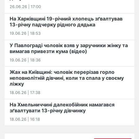
26.06.26 | 17:00
На Харківщині 19-річний хлопець​ ️зґвалтував
13-річну падчерку рідного дядька
19.06.26 | 18:53
У Павлограді чоловік взяв у заручники жінку та
вимагав привезти кума (відео)
19.06.26 | 18:36
Жах на Київщині: чоловік перерізав горло
неповнолітній дівчині, коли та спала у своєму
ліжку
18.06.26 | 17:38
На Хмельниччині далекобійник намагався
зґвалтувати 13-річну дівчинку
18.06.26 | 16:18