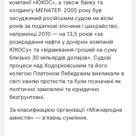
компанії «ЮКОС», а також банку та
холдингу MENATEP. 2005 року був
засуджений російським судом на вісім
років за податкові злочини і шахрайство,
наприкінці 2010 — на 13,5 років «за
розкрадання нафти у дочірніх компаній
ЮКОСу» та «відмивання грошей на суму
близько 30 мільярдів доларів». Судові
процеси над Ходорковським та його
колегою Платоном Лебедєвим викликали в
світі хвилю протестів та були позначені як
політично замовлені та юридично
безґрунтовні.
За класифікацією організації «Міжнародна
амністія» — в'язень сумління.