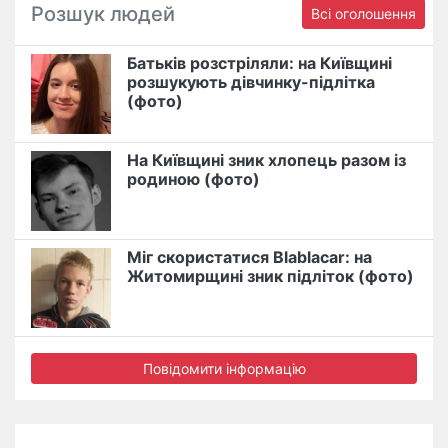
Розшук людей
Всі оголошення
Батьків розстріляли: на Київщині
розшукують дівчинку-підлітка
(фото)
На Київщині зник хлопець разом із
родиною (фото)
Міг скористатися Blablacar: на
Житомирщині зник підліток (фото)
Повідомити інформацію