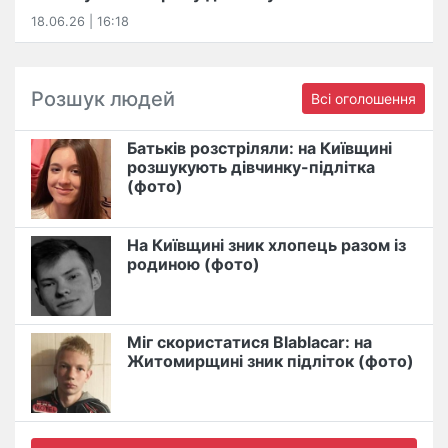
18.06.26 | 16:18
Розшук людей
Всі оголошення
Батьків розстріляли: на Київщині
розшукують дівчинку-підлітка
(фото)
На Київщині зник хлопець разом із
родиною (фото)
Міг скористатися Blablacar: на
Житомирщині зник підліток (фото)