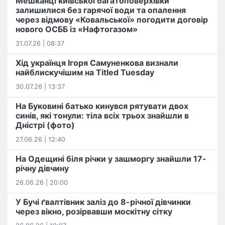
Мешканці київської багатоповерхівки
залишилися без гарячої води та опалення
через відмову «Ковальської» погодити договір
нового ОСББ із «Нафтогазом»
31.07.26 | 08:37
Хід українця Ігоря Самуненкова визнали
найблискучішим на Titled Tuesday
30.07.26 | 13:37
На Буковині батько кинувся рятувати двох
синів, які тонули: тіла всіх трьох знайшли в
Дністрі (фото)
27.06.26 | 12:40
На Одещині біля річки у зашморгу знайшли 17-
річну дівчину
26.06.26 | 20:00
У Бучі ґвалтівник заліз до 8-річної дівчинки
через вікно, розірвавши москітну сітку