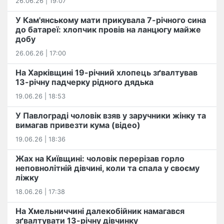
26.06.26 | 19:07
У Кам'янському мати прикувала 7-річного сина
до батареї: хлопчик провів на ланцюгу майже
добу
26.06.26 | 17:00
На Харківщині 19-річний хлопець​ ️зґвалтував
13-річну падчерку рідного дядька
19.06.26 | 18:53
У Павлограді чоловік взяв у заручники жінку та
вимагав привезти кума (відео)
19.06.26 | 18:36
Жах на Київщині: чоловік перерізав горло
неповнолітній дівчині, коли та спала у своєму
ліжку
18.06.26 | 17:38
На Хмельниччині далекобійник намагався
зґвалтувати 13-річну дівчинку