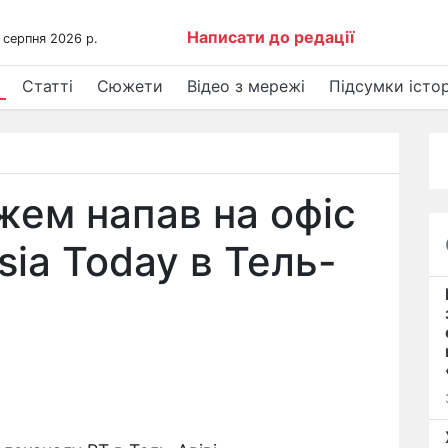
Написати до редації
 серпня 2026 р.
Статті
Сюжети
Відео з мережі
Підсумки істор
жем напав на офіс
sia Today в Тель-