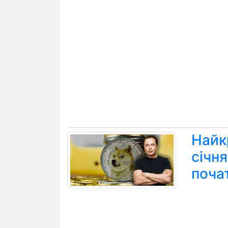
Найк
січн
поча