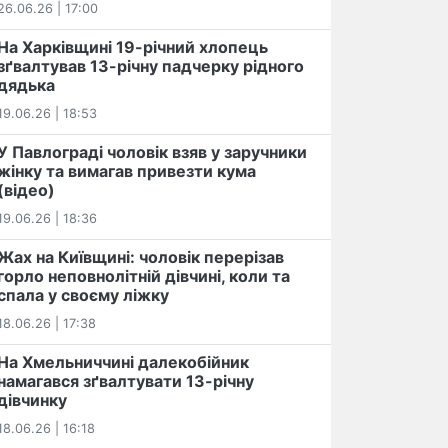
26.06.26 | 17:00
На Харківщині 19-річний хлопець​
️зґвалтував 13-річну падчерку рідного
дядька
19.06.26 | 18:53
У Павлограді чоловік взяв у заручники
жінку та вимагав привезти кума
(відео)
19.06.26 | 18:36
Жах на Київщині: чоловік перерізав
горло неповнолітній дівчині, коли та
спала у своєму ліжку
18.06.26 | 17:38
На Хмельниччині далекобійник
намагався зґвалтувати 13-річну
дівчинку
18.06.26 | 16:18