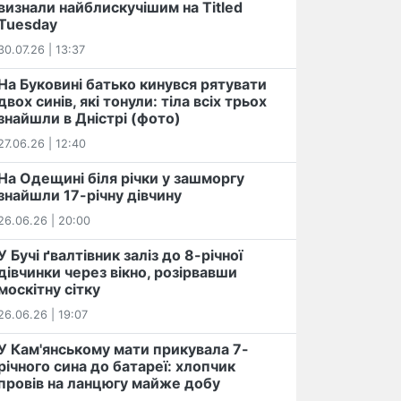
визнали найблискучішим на Titled
Tuesday
30.07.26 | 13:37
На Буковині батько кинувся рятувати
двох синів, які тонули: тіла всіх трьох
знайшли в Дністрі (фото)
27.06.26 | 12:40
На Одещині біля річки у зашморгу
знайшли 17-річну дівчину
26.06.26 | 20:00
У Бучі ґвалтівник заліз до 8-річної
дівчинки через вікно, розірвавши
москітну сітку
26.06.26 | 19:07
У Кам'янському мати прикувала 7-
річного сина до батареї: хлопчик
провів на ланцюгу майже добу