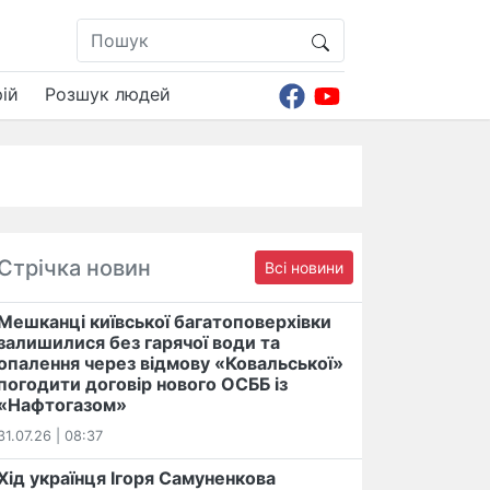
ій
Розшук людей
Стрічка новин
Всі новини
Мешканці київської багатоповерхівки
залишилися без гарячої води та
опалення через відмову «Ковальської»
погодити договір нового ОСББ із
«Нафтогазом»
31.07.26 | 08:37
Хід українця Ігоря Самуненкова