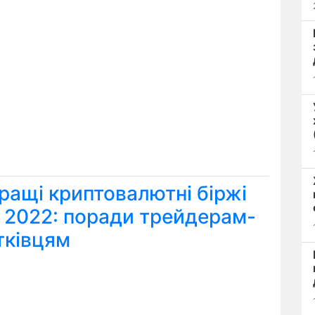
ращі криптовалютні біржі
я 2022: поради трейдерам-
тківцям