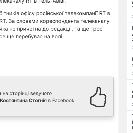
леканалу RT в Тель-Авіві.
ітників офісу російської телекомпанії RT в
 RT. За словами кореспондента телеканалу
яка не причетна до редакції, та ще троє
е ще перебуває на волі.
 на сторінці ведучого
Костянтина Стогнія
в Facebook