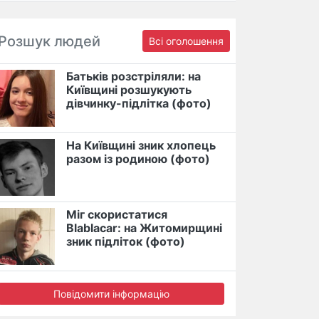
Розшук людей
Всі оголошення
Батьків розстріляли: на
Київщині розшукують
дівчинку-підлітка (фото)
На Київщині зник хлопець
разом із родиною (фото)
Міг скористатися
Blablacar: на Житомирщині
зник підліток (фото)
Повідомити інформацію