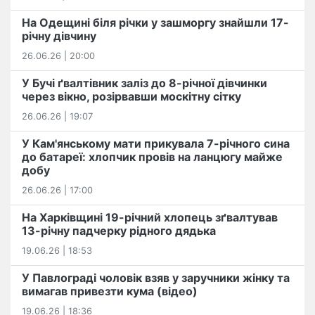
На Одещині біля річки у зашморгу знайшли 17-
річну дівчину
26.06.26 | 20:00
У Бучі ґвалтівник заліз до 8-річної дівчинки
через вікно, розірвавши москітну сітку
26.06.26 | 19:07
У Кам'янському мати прикувала 7-річного сина
до батареї: хлопчик провів на ланцюгу майже
добу
26.06.26 | 17:00
На Харківщині 19-річний хлопець​ ️зґвалтував
13-річну падчерку рідного дядька
19.06.26 | 18:53
У Павлограді чоловік взяв у заручники жінку та
вимагав привезти кума (відео)
19.06.26 | 18:36