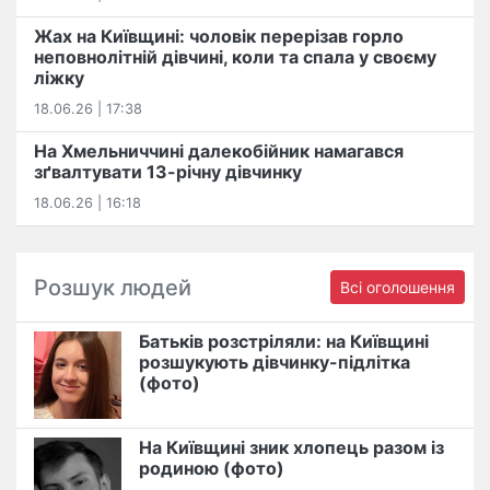
Жах на Київщині: чоловік перерізав горло
неповнолітній дівчині, коли та спала у своєму
ліжку
18.06.26 | 17:38
На Хмельниччині далекобійник намагався
зґвалтувати 13-річну дівчинку
18.06.26 | 16:18
Розшук людей
Всі оголошення
Батьків розстріляли: на Київщині
розшукують дівчинку-підлітка
(фото)
На Київщині зник хлопець разом із
родиною (фото)