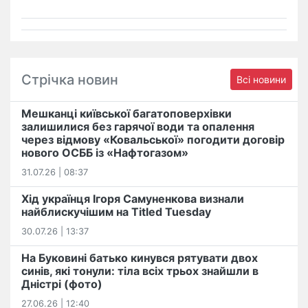
Стрічка новин
Всі новини
Мешканці київської багатоповерхівки
залишилися без гарячої води та опалення
через відмову «Ковальської» погодити договір
нового ОСББ із «Нафтогазом»
31.07.26 | 08:37
Хід українця Ігоря Самуненкова визнали
найблискучішим на Titled Tuesday
30.07.26 | 13:37
На Буковині батько кинувся рятувати двох
синів, які тонули: тіла всіх трьох знайшли в
Дністрі (фото)
27.06.26 | 12:40