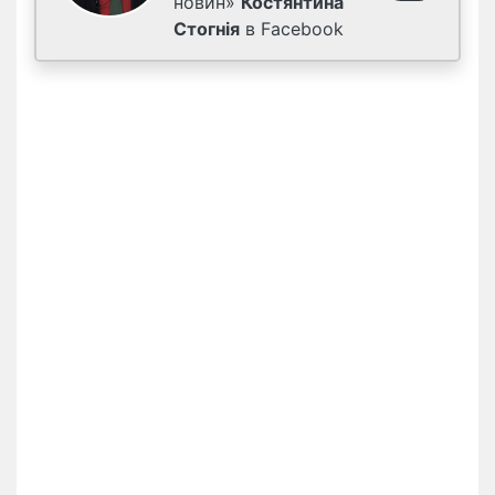
новин»
Костянтина
Стогнія
в Facebook