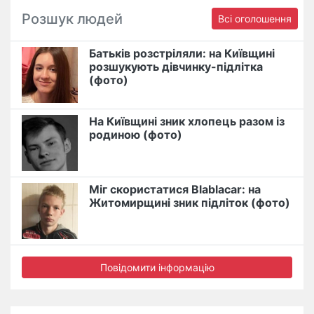
Розшук людей
Всі оголошення
Батьків розстріляли: на Київщині
розшукують дівчинку-підлітка
(фото)
На Київщині зник хлопець разом із
родиною (фото)
Міг скористатися Blablacar: на
Житомирщині зник підліток (фото)
Повідомити інформацію