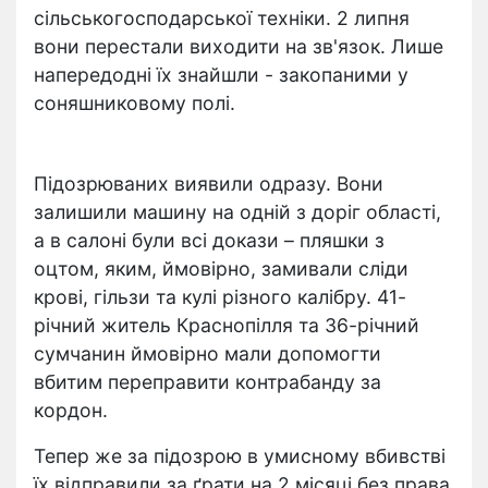
сільськогосподарської техніки. 2 липня
вони перестали виходити на зв'язок. Лише
напередодні їх знайшли - закопаними у
соняшниковому полі.
Підозрюваних виявили одразу. Вони
залишили машину на одній з доріг області,
а в салоні були всі докази – пляшки з
оцтом, яким, ймовірно, замивали сліди
крові, гільзи та кулі різного калібру. 41-
річний житель Краснопілля та 36-річний
сумчанин ймовірно мали допомогти
вбитим переправити контрабанду за
кордон.
Тепер же за підозрою в умисному вбивстві
їх відправили за ґрати на 2 місяці без права