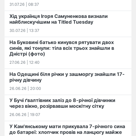
31.07.26 | 08:37
Хід українця Ігоря Самуненкова визнали
найблискучішим на Titled Tuesday
30.07.26 | 13:37
На Буковині батько кинувся рятувати двох
синів, які тонули: тіла всіх трьох знайшли в
Дністрі (фото)
27.06.26 | 12:40
На Одещині біля річки у зашморгу знайшли 17-
річну дівчину
26.06.26 | 20:00
У Бучі ґвалтівник заліз до 8-річної дівчинки
через вікно, розірвавши москітну сітку
26.06.26 | 19:07
У Кам'янському мати прикувала 7-річного сина
до батареї: хлопчик провів на ланцюгу майже