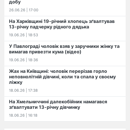
добу
26.06.26 | 17:00
На Харківщині 19-річний хлопець​ ️зґвалтував
13-річну падчерку рідного дядька
19.06.26 | 18:53
У Павлограді чоловік взяв у заручники жінку та
вимагав привезти кума (відео)
19.06.26 | 18:36
Жах на Київщині: чоловік перерізав горло
неповнолітній дівчині, коли та спала у своєму
ліжку
18.06.26 | 17:38
На Хмельниччині далекобійник намагався
зґвалтувати 13-річну дівчинку
18.06.26 | 16:18