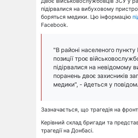
Двоє військовослужбовців ЗСУ у ра
підірвалися на вибуховому пристрої
боряться медики. Цю інформацію
п
Facebook.
"В районі населеного пункту 
позиції троє військовослужбо
підірвалися на невідомому в
поранень двоє захисників за
медики", - йдеться у повідом
Зазначається, що трагедія на фронті
Керівний склад бригади та предст
трагедії на Донбасі.