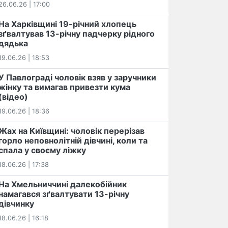
26.06.26 | 17:00
На Харківщині 19-річний хлопець​
️зґвалтував 13-річну падчерку рідного
дядька
19.06.26 | 18:53
У Павлограді чоловік взяв у заручники
жінку та вимагав привезти кума
(відео)
19.06.26 | 18:36
Жах на Київщині: чоловік перерізав
горло неповнолітній дівчині, коли та
спала у своєму ліжку
18.06.26 | 17:38
На Хмельниччині далекобійник
намагався зґвалтувати 13-річну
дівчинку
18.06.26 | 16:18