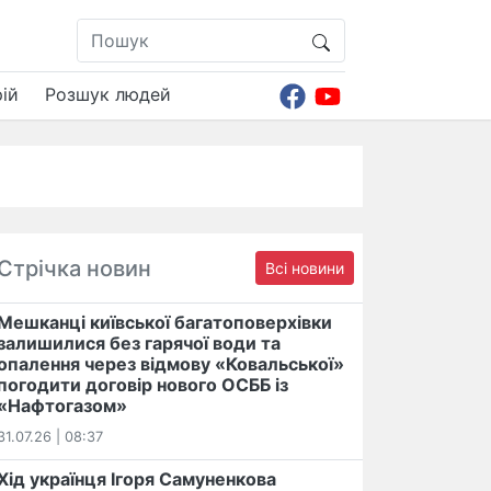
ій
Розшук людей
Стрічка новин
Всі новини
Мешканці київської багатоповерхівки
залишилися без гарячої води та
опалення через відмову «Ковальської»
погодити договір нового ОСББ із
«Нафтогазом»
31.07.26 | 08:37
Хід українця Ігоря Самуненкова