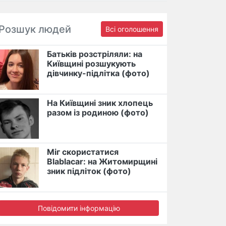
Розшук людей
Всі оголошення
Батьків розстріляли: на
Київщині розшукують
дівчинку-підлітка (фото)
На Київщині зник хлопець
разом із родиною (фото)
Міг скористатися
Blablacar: на Житомирщині
зник підліток (фото)
Повідомити інформацію