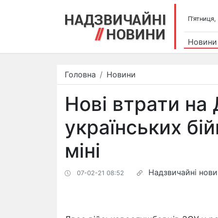
П’ятниця,
Новини
Головна
Новини
Нові втрати на 
українських бій
міні
Надзвичайні нов
07-02-21 08:52