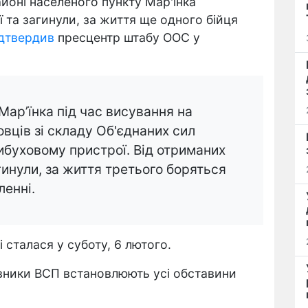
йоні населеного пункту Мар'їнка
 та загинули, за життя ще одного бійця
ідтвердив
пресцентр штабу ООС у
Мар’їнка під час висування на
вців зі складу Об'єднаних сил
ибуховому пристрої. Від отриманих
гинули, за життя третього боряться
ленні.
 сталася у суботу, 6 лютого.
авники ВСП встановлюють усі обставини