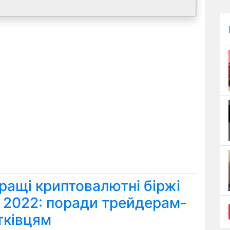
ращі криптовалютні біржі
я 2022: поради трейдерам-
тківцям