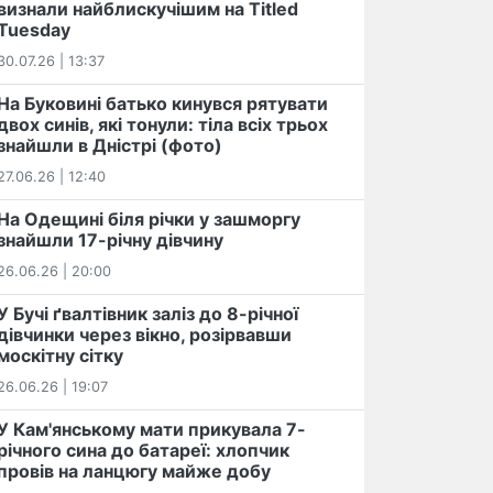
визнали найблискучішим на Titled
Tuesday
30.07.26 | 13:37
На Буковині батько кинувся рятувати
двох синів, які тонули: тіла всіх трьох
знайшли в Дністрі (фото)
27.06.26 | 12:40
На Одещині біля річки у зашморгу
знайшли 17-річну дівчину
26.06.26 | 20:00
У Бучі ґвалтівник заліз до 8-річної
дівчинки через вікно, розірвавши
москітну сітку
26.06.26 | 19:07
У Кам'янському мати прикувала 7-
річного сина до батареї: хлопчик
провів на ланцюгу майже добу