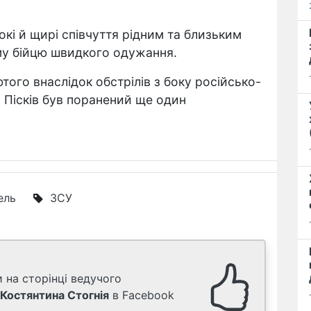
і й щирі співчуття рідним та близьким
му бійцю швидкого одужання.
того внаслідок обстрілів з боку російсько-
 Пісків був поранений ще один
ель
ЗСУ
 на сторінці ведучого
Костянтина Стогнія
в Facebook