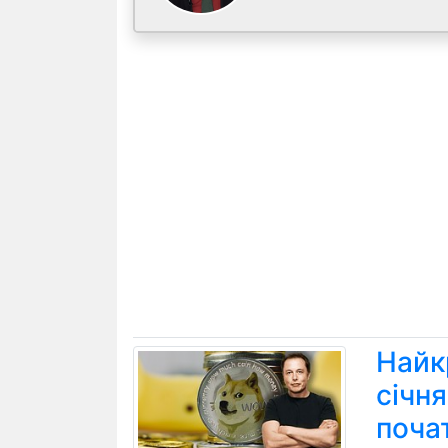
Найк
січн
поча