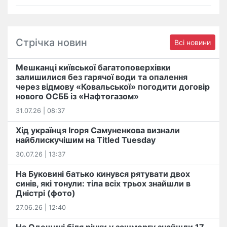
Стрічка новин
Всі новини
Мешканці київської багатоповерхівки
залишилися без гарячої води та опалення
через відмову «Ковальської» погодити договір
нового ОСББ із «Нафтогазом»
31.07.26 | 08:37
Хід українця Ігоря Самуненкова визнали
найблискучішим на Titled Tuesday
30.07.26 | 13:37
На Буковині батько кинувся рятувати двох
синів, які тонули: тіла всіх трьох знайшли в
Дністрі (фото)
27.06.26 | 12:40