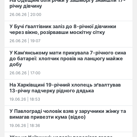
На Одещині біля річки у зашморгу знайшли 17-
річну дівчину
26.06.26 | 20:00
У Бучі ґвалтівник заліз до 8-річної дівчинки
через вікно, розірвавши москітну сітку
26.06.26 | 19:07
У Кам'янському мати прикувала 7-річного сина
до батареї: хлопчик провів на ланцюгу майже
добу
26.06.26 | 17:00
На Харківщині 19-річний хлопець​ ️зґвалтував
13-річну падчерку рідного дядька
19.06.26 | 18:53
У Павлограді чоловік взяв у заручники жінку та
вимагав привезти кума (відео)
19.06.26 | 18:36