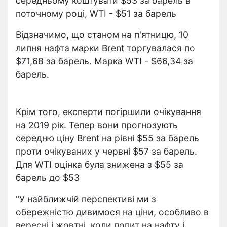
середньому коштувати $53 за барель в
поточному році, WTI - $51 за барель
Відзначимо, що станом на п'ятницю, 10
липня нафта марки Brent торгувалася по
$71,68 за барель. Марка WTI - $66,34 за
барель.
Крім того, експерти погіршили очікування
на 2019 рік. Тепер вони прогнозують
середню ціну Brent на рівні $55 за барель
проти очікуваних у червні $57 за барель.
Для WTI оцінка була знижена з $55 за
барель до $53
"У найближчій перспективі ми з
обережністю дивимося на ціни, особливо в
вересні і жовтні, коли попит на нафту і