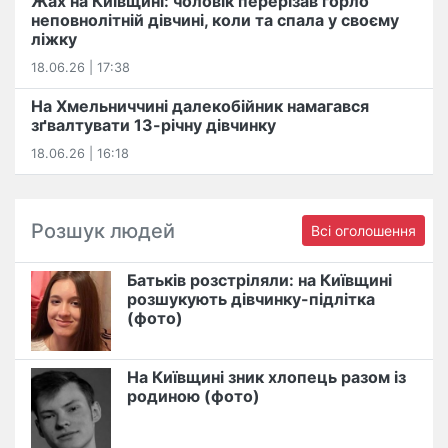
Жах на Київщині: чоловік перерізав горло
неповнолітній дівчині, коли та спала у своєму
ліжку
18.06.26 | 17:38
На Хмельниччині далекобійник намагався
зґвалтувати 13-річну дівчинку
18.06.26 | 16:18
Розшук людей
Всі оголошення
Батьків розстріляли: на Київщині
розшукують дівчинку-підлітка
(фото)
На Київщині зник хлопець разом із
родиною (фото)