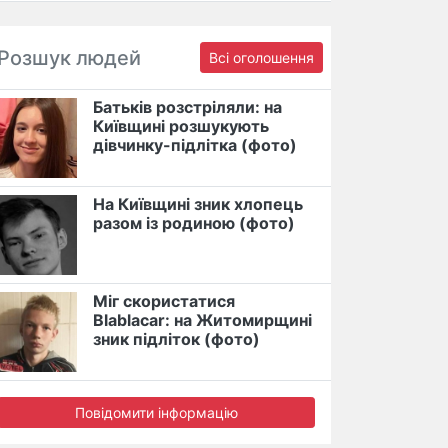
Розшук людей
Всі оголошення
Батьків розстріляли: на
Київщині розшукують
дівчинку-підлітка (фото)
На Київщині зник хлопець
разом із родиною (фото)
Міг скористатися
Blablacar: на Житомирщині
зник підліток (фото)
Повідомити інформацію