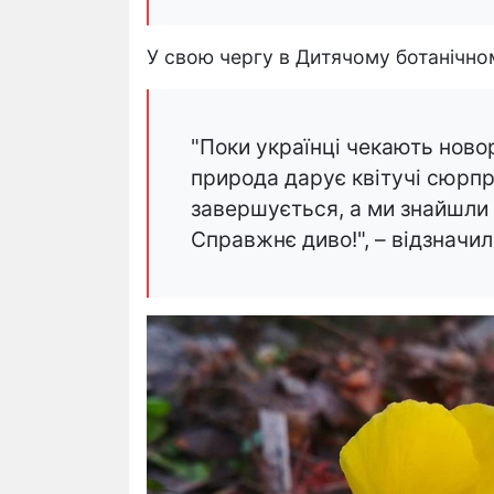
У свою чергу в Дитячому ботанічном
"Поки українці чекають новор
природа дарує квітучі сюрп
завершується, а ми знайшли 
Справжнє диво!", – відзначи