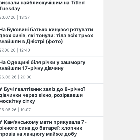
визнали найблискучішим на Titled
Tuesday
30.07.26 | 13:37
На Буковині батько кинувся рятувати
двох синів, які тонули: тіла всіх трьох
знайшли в Дністрі (фото)
27.06.26 | 12:40
На Одещині біля річки у зашморгу
знайшли 17-річну дівчину
26.06.26 | 20:00
У Бучі ґвалтівник заліз до 8-річної
дівчинки через вікно, розірвавши
москітну сітку
26.06.26 | 19:07
У Кам'янському мати прикувала 7-
річного сина до батареї: хлопчик
провів на ланцюгу майже добу