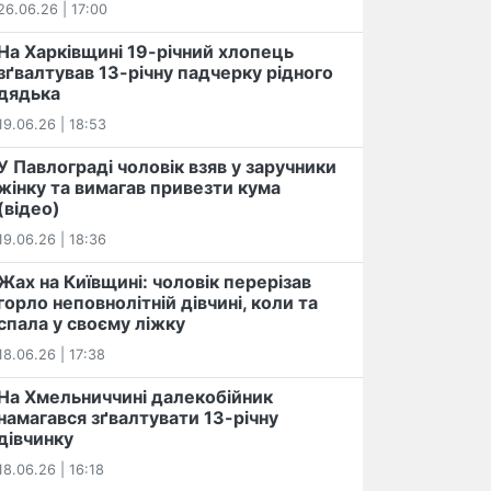
26.06.26 | 17:00
На Харківщині 19-річний хлопець​
️зґвалтував 13-річну падчерку рідного
дядька
19.06.26 | 18:53
У Павлограді чоловік взяв у заручники
жінку та вимагав привезти кума
(відео)
19.06.26 | 18:36
Жах на Київщині: чоловік перерізав
горло неповнолітній дівчині, коли та
спала у своєму ліжку
18.06.26 | 17:38
На Хмельниччині далекобійник
намагався зґвалтувати 13-річну
дівчинку
18.06.26 | 16:18