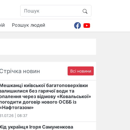
ій
Розшук людей
Стрічка новин
Всі новини
Мешканці київської багатоповерхівки
залишилися без гарячої води та
опалення через відмову «Ковальської»
погодити договір нового ОСББ із
«Нафтогазом»
31.07.26 | 08:37
Хід українця Ігоря Самуненкова