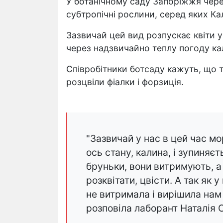
У ботанічному саду Запоріжжя чере
субтропічні рослини, серед яких Ка
Зазвичай цей вид розпускає квіти у
через надзвичайно теплу погоду ка
Співробітники ботсаду кажуть, що т
розцвіли фіалки і форзиція.
"Зазвичай у нас в цей час мо
ось стану, калина, і зупиняєт
бруньки, вони витримують, а
розквітати, цвісти. А так як 
не витримала і вирішила нам 
розповіла лаборант Наталія 