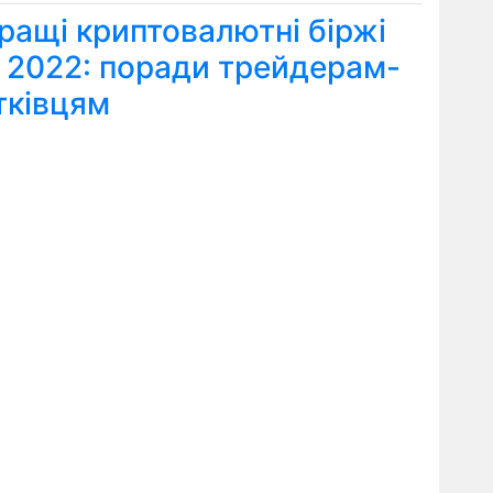
ращі криптовалютні біржі
я 2022: поради трейдерам-
тківцям