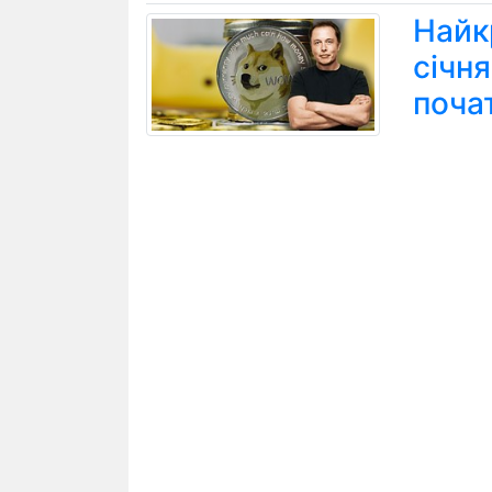
Найк
січн
поча