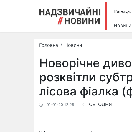
П’ятниця,
Новини
Головна
Новини
Новорічне диво
розквітли субтр
лісова фіалка (
СЕГОДНЯ
01-01-20 12:25