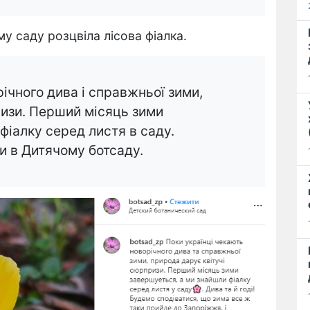
у саду розцвіла лісова фіалка.
ічного дива і справжньої зими,
ризи. Перший місяць зими
фіалку серед листя в саду.
ли в Дитячому ботсаду.