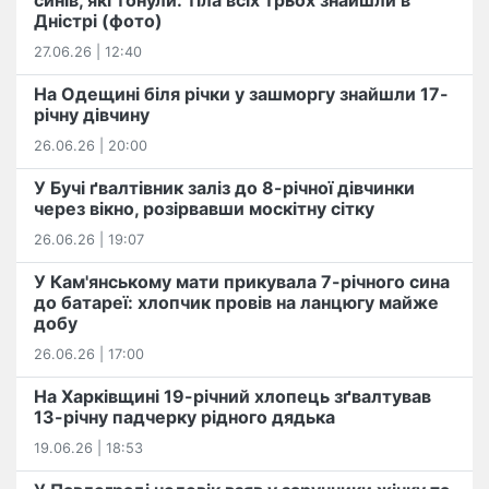
синів, які тонули: тіла всіх трьох знайшли в
Дністрі (фото)
27.06.26 | 12:40
На Одещині біля річки у зашморгу знайшли 17-
річну дівчину
26.06.26 | 20:00
У Бучі ґвалтівник заліз до 8-річної дівчинки
через вікно, розірвавши москітну сітку
26.06.26 | 19:07
У Кам'янському мати прикувала 7-річного сина
до батареї: хлопчик провів на ланцюгу майже
добу
26.06.26 | 17:00
На Харківщині 19-річний хлопець​ ️зґвалтував
13-річну падчерку рідного дядька
19.06.26 | 18:53