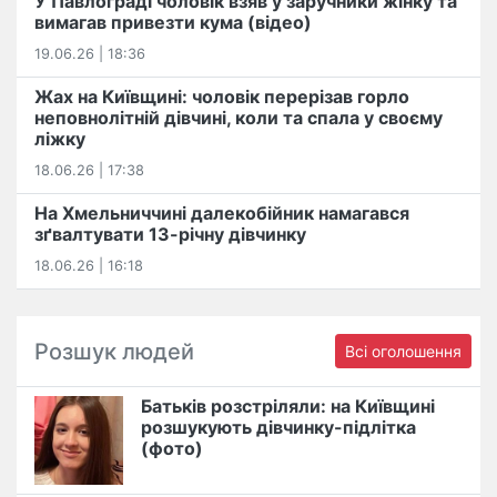
У Павлограді чоловік взяв у заручники жінку та
вимагав привезти кума (відео)
19.06.26 | 18:36
Жах на Київщині: чоловік перерізав горло
неповнолітній дівчині, коли та спала у своєму
ліжку
18.06.26 | 17:38
На Хмельниччині далекобійник намагався
зґвалтувати 13-річну дівчинку
18.06.26 | 16:18
Розшук людей
Всі оголошення
Батьків розстріляли: на Київщині
розшукують дівчинку-підлітка
(фото)