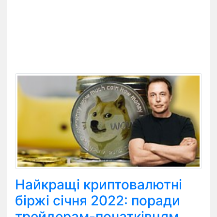
Найкращі криптовалютні
біржі січня 2022: поради
трейдерам-початківцям