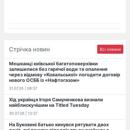
Стрічка новин
Всі новини
Мешканці київської багатоповерхівки
залишилися без гарячої води та опалення
через відмову «Ковальської» погодити договір
нового ОСББ із «Нафтогазом»
31.07.26 | 08:37
Хід українця Ігоря Самуненкова визнали
найблискучішим на Titled Tuesday
30.07.26 | 13:37
На Буковині батько кинувся рятувати двох